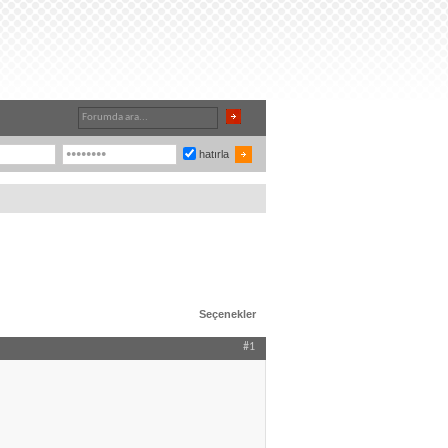
hatırla
Seçenekler
#1