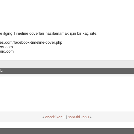
e ilginç Timeline coverları hazılamamak için bir kaç site.
ges.com/facebook-timeline-cover.php
ers.com
bric.com
iz
«
önceki konu
|
sonraki konu
»