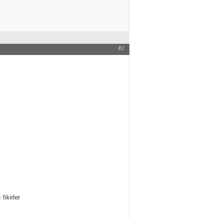
#2
fikirler