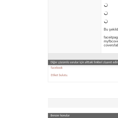
Bu şekild
faceitpa
myfbcov
coversfa
Diğer çözümlü sorular için alttaki linkleri ziyaret edin
facebook
Etiket bulutu.
Benzer konular