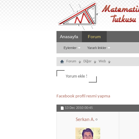
Anasayfa
Forum
Eylemler
Yararlı linkler
Forum
Diğer
Web
Yorum ekle !
Facebook profil resmi yapma
13 Dec 2010
00:45
Serkan A.