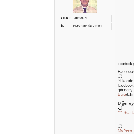
Grubu
Site sahibi
İş
Matematik Öğretmeni
Facebook p
Facebook 
Yukarıda 
facebook 
gönderiyo
Bura
daki
Diğer uy
*** Scatt
MyPeex 