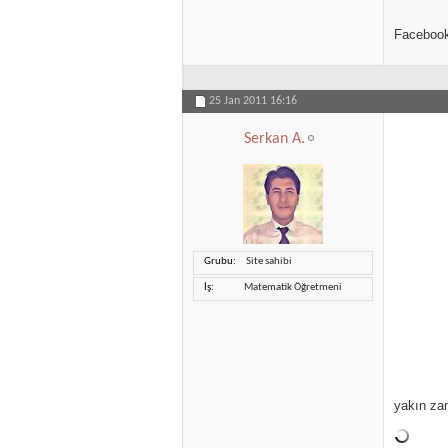
Facebook
25 Jan 2011
16:16
Serkan A.
Grubu
Site sahibi
İş
Matematik Öğretmeni
yakın zam