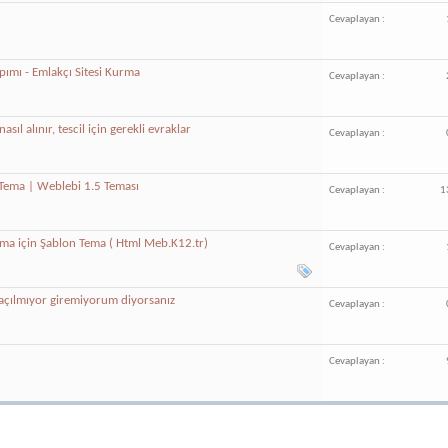
Cevaplayan :
apımı - Emlakçı Sitesi Kurma
Cevaplayan :
asıl alınır, tescil için gerekli evraklar
Cevaplayan :
r Tema | Weblebi 1.5 Teması
Cevaplayan :
1
ama için Şablon Tema ( Html Meb.K12.tr)
Cevaplayan :
ı açılmıyor giremiyorum diyorsanız
Cevaplayan :
Cevaplayan :