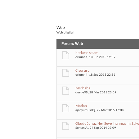
Web
Web bilgileri
Forum:
Web
herkese selam
orkun44
, 13 Jun 2015 19:39
C sorusu
orkun44
, 18 Sep 2015 22:56
Merhaba
duygu95
, 28 Mar 2015 23:09
Matlab
ajanyumusakg
, 22 Mar 2015 17:34
Okuduğunuz Her Şeye İnanmayın: Salyan
Serkan A.
, 24 Sep 2014 02:09