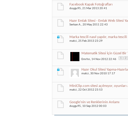
Facebook Kapak Fotoğrafları
duygu95
, 21 Mar 2013 20:41
Hazır Emlak Sitesi - Emlak Web Sitesi Y
Serkan A.
, 20 May 2011 22:43
Marka tescili nasıl yapılır, marka tescili n
matci
, 25 Feb 2013 23:29
Matematik Sitesi İçin Güzel Bi
1
2
Emrhn
, 14 Nov 2012 22:46
Hazır Okul Sitesi Yapma-Hazırl
matci
, 30 Nov 2010 17:17
MiniClip.com sitesi açılmıyor, oyunlar
matci
, 22 Oct 2012 23:53
Google'nin ve Renklerinin Anlamı
duygu95
, 10 Sep 2012 00:03