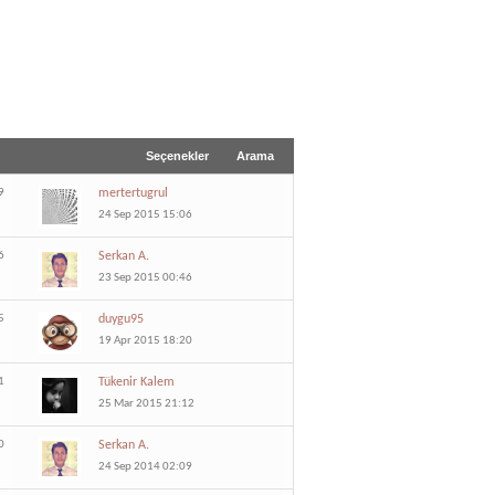
Seçenekler
Arama
9
mertertugrul
24 Sep 2015 15:06
6
Serkan A.
23 Sep 2015 00:46
5
duygu95
19 Apr 2015 18:20
1
Tükenir Kalem
25 Mar 2015 21:12
0
Serkan A.
24 Sep 2014 02:09