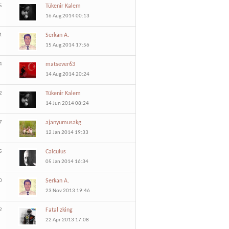
5
Tükenir Kalem
16 Aug 2014 00:13
1
Serkan A.
15 Aug 2014 17:56
4
matsever63
14 Aug 2014 20:24
2
Tükenir Kalem
14 Jun 2014 08:24
7
ajanyumusakg
12 Jan 2014 19:33
5
Calculus
05 Jan 2014 16:34
0
Serkan A.
23 Nov 2013 19:46
2
Fatal zking
22 Apr 2013 17:08