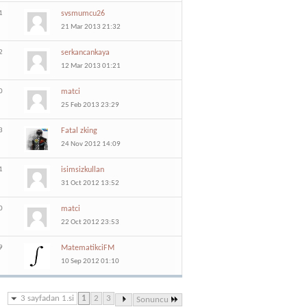
1
svsmumcu26
21 Mar 2013 21:32
2
serkancankaya
12 Mar 2013 01:21
0
matci
25 Feb 2013 23:29
3
Fatal zking
24 Nov 2012 14:09
1
isimsizkullan
31 Oct 2012 13:52
0
matci
22 Oct 2012 23:53
9
MatematikciFM
10 Sep 2012 01:10
3 sayfadan 1.si
1
2
3
Sonuncu