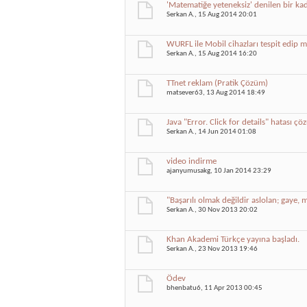
'Matematiğe yeteneksiz' denilen bir ka
Serkan A.
, 15 Aug 2014 20:01
WURFL ile Mobil cihazları tespit edip 
Serkan A.
, 15 Aug 2014 16:20
TTnet reklam (Pratik Çözüm)
matsever63
, 13 Aug 2014 18:49
Java "Error. Click for details" hatası ç
Serkan A.
, 14 Jun 2014 01:08
video indirme
ajanyumusakg
, 10 Jan 2014 23:29
"Başarılı olmak değildir aslolan; gaye, 
Serkan A.
, 30 Nov 2013 20:02
Khan Akademi Türkçe yayına başladı.
Serkan A.
, 23 Nov 2013 19:46
Ödev
bhenbatu6
, 11 Apr 2013 00:45