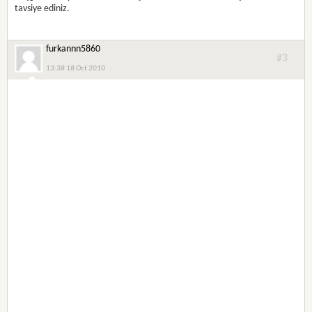
tavsiye ediniz.
furkannn5860
#3
13:38 18 Oct 2010