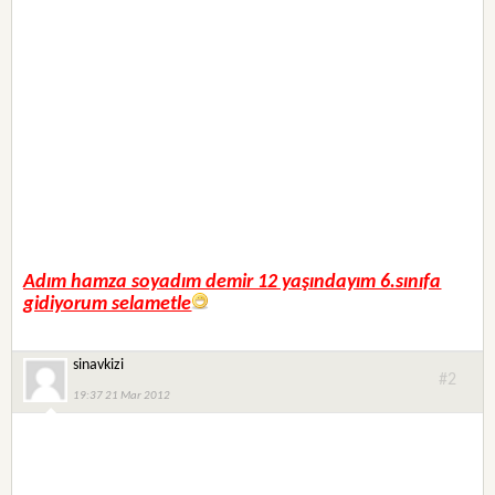
Adım hamza soyadım demir 12 yaşındayım 6.sınıfa
gidiyorum selametle
sinavkizi
#2
19:37 21 Mar 2012