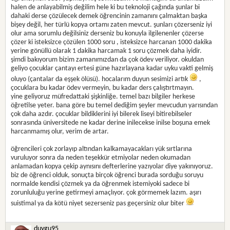
halen de anlayabilmiş değilim hele ki bu teknoloji çağında şunlar bi
dahaki derse çözülecek demek öğrencinin zamanını çalmaktan başka
bişey değil, her türlü kopya ortamı zaten mevcut. şunları çözerseniz iyi
olur ama sorumlu değilsiniz derseniz bu konuyla ilgilenenler çözerse
çözer ki isteksizce çözülen 1000 soru , isteksizce harcanan 1000 dakika
yerine gönüllü olarak 1 dakika harcamak 1 soru çözmek daha iyidir.
şimdi bakıyorum bizim zamanımızdan da çok ödev veriliyor. okuldan
geliyo çocuklar çantayı ertesi güne hazırlayana kadar uyku vakti gelmiş
oluyo (çantalar da eşşek ölüsü). hocalarım duyun sesimizi artık
,
çocuklara bu kadar ödev vermeyin, bu kadar ders çalıştırtmayın.
yine geliyoruz müfredattaki şişkinliğe. temel bazı bilgiler herkese
öğretilse yeter. bana göre bu temel dediğim şeyler mevcudun yarısından
çok daha azdır. çocuklar bildiklerini iyi bilerek liseyi bitirebilseler
sonrasında üniversitede ne kadar derine inilecekse inilse boşuna emek
harcanmamış olur, verim de artar.
öğrencileri çok zorlayıp altından kalkamayacakları yük sırtlarına
vuruluyor sonra da neden teşekkür etmiyolar neden okumadan
anlamadan kopya çekip aynısını defterlerine yazıyolar diye yakınıyoruz.
biz de öğrenci olduk, sonuçta birçok öğrenci burada sorduğu soruyu
normalde kendisi çözmek ya da öğrenmek istemiyoki sadece bi
zorunluluğu yerine getirmeyi amaçlıyor. çok görmemek lazım. aşırı
suistimal ya da kötü niyet sezerseniz pas geçersiniz olur biter
duygu95