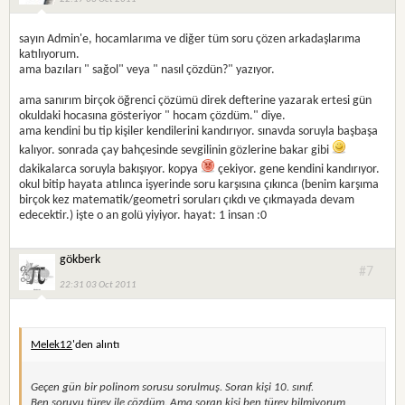
sayın Admin'e, hocamlarıma ve diğer tüm soru çözen arkadaşlarıma
katılıyorum.
ama bazıları " sağol" veya " nasıl çözdün?" yazıyor.
ama sanırım birçok öğrenci çözümü direk defterine yazarak ertesi gün
okuldaki hocasına gösteriyor " hocam çözdüm." diye.
ama kendini bu tip kişiler kendilerini kandırıyor. sınavda soruyla başbaşa
kalıyor. sonrada çay bahçesinde sevgilinin gözlerine bakar gibi
dakikalarca soruyla bakışıyor. kopya
çekiyor. gene kendini kandırıyor.
okul bitip hayata atılınca işyerinde soru karşısına çıkınca (benim karşıma
birçok kez matematik/geometri soruları çıkdı ve çıkmayada devam
edecektir.) işte o an golü yiyiyor. hayat: 1 insan :0
gökberk
#7
22:31 03 Oct 2011
Melek12
'den alıntı
Geçen gün bir polinom sorusu sorulmuş. Soran kişi 10. sınıf.
Ben soruyu türev ile çözdüm. Ama soran kişi ben türev bilmiyorum