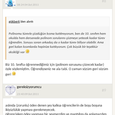
#8
08:24 04 Oct 2011
gökberk
'den alıntı
Polinomu türevle çözdüğün kısma katılmıyorum, ben de 10. sınıfım hem
okulda hem dersanede polinom sorularını çözmeye yetecek kadar türev
öğrendim. Soruyu soran arkadaş da o kadar türev biliyor olabilir. Ama
geri kalan kısımlarda hepinize katılıyorum. Çok büyük bir teşekkür
eksikliği var
Biz 10. Sınıfta öğrenmediğimiz için (polinom sorusunu çözecek kadar)
öyle söylemiştim. Öğrendiyseniz ne ala tabi. O zaman sözüm geri sözüm
geri
gereksizyorumcu
#9
23:40 09 Oct 2011
aslında (zorunlu) ödev denen şey kalksa öğrencilerin de boşu boşuna
ikiyüzlülük yapması gerekmeyecek.
öğrenciyken ödev yapmayı hiç sevmezdim ve mantığını da anlamazdım