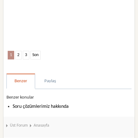
1
2
3
Son
Benzer
Paylaş
Benzer konular
Soru çözümlerimiz hakkında
Üst Forum
Anasayfa