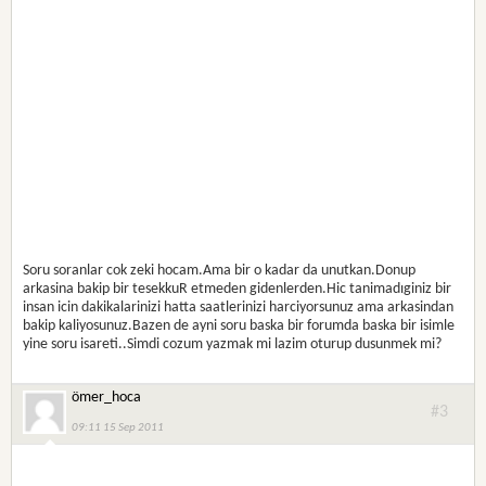
Soru soranlar cok zeki hocam.Ama bir o kadar da unutkan.Donup
arkasina bakip bir tesekkuR etmeden gidenlerden.Hic tanimadıginiz bir
insan icin dakikalarinizi hatta saatlerinizi harciyorsunuz ama arkasindan
bakip kaliyosunuz.Bazen de ayni soru baska bir forumda baska bir isimle
yine soru isareti..Simdi cozum yazmak mi lazim oturup dusunmek mi?
ömer_hoca
#3
09:11 15 Sep 2011