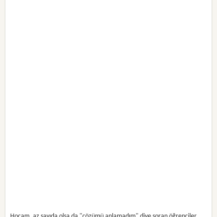
Hocam, az sayıda olsa da "çözümü anlamadım" diye soran öğrenciler