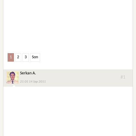
1
2
3
Son
Serkan A.
#1
21:05 14 Sep 2011