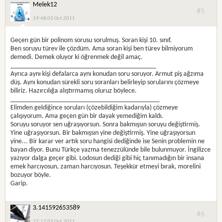
Melek12
#5
19:48 03 Oct 2011
Geçen gün bir polinom sorusu sorulmuş. Soran kişi 10. sınıf.
Ben soruyu türev ile çözdüm. Ama soran kişi ben türev bilmiyorum
demedi. Demek oluyor ki öğrenmek değil amaç.
__________________________________________
Ayrıca aynı kişi defalarca aynı konudan soru soruyor. Armut piş ağzıma
düş. Aynı konudan sürekli soru soranları belirleyip sorularını çözmeye
biliriz. Hazırcılığa alıştırmamış oluruz böylece.
___________________________________________
Elimden geldiğince soruları (çözebildiğim kadarıyla) çözmeye
çalışıyorum. Ama geçen gün bir dayak yemediğim kaldı.
Soruyu soruyor sen uğraşıyorsun. Sonra bakmışsın soruyu değiştirmiş.
Yine uğraşıyorsun. Bir bakmışsın yine değiştirmiş. Yine uğraşıyorsun
yine... Bir karar ver artık soru hangisi dediğinde ise Senin problemin ne
bayan diyor. Bunu Türkçe yazma tenezzülünde bile bulunmuyor. İngilizce
yazıyor dalga geçer gibi. Lodosun dediği gibi hiç tanımadığın bir insana
emek harcıyosun, zaman harcıyosun. Teşekkür etmeyi bırak, morelini
bozuyor böyle.
Garip.
3.141592653589
#6
22:17 03 Oct 2011