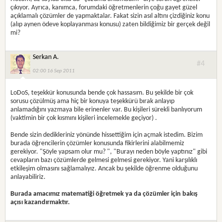
çıkıyor. Ayrıca, kanımca, forumdaki öğretmenlerin çoğu gayet güzel
açıklamalı çözümler de yapmaktalar. Fakat sizin asıl altını çizdiğiniz konu
(alıp aynen ödeve koplayanması konusu) zaten bildiğimiz bir gerçek değil
mi?
Serkan A.
#4
02:00 16 Sep 2011
LoDoS, teşekkür konusunda bende çok hassasım. Bu şekilde bir çok
sorusu çözülmüş ama hiç bir konuya teşekkürü bırak anlayıp
anlamadığını yazmaya bile erinenler var. Bu kişileri sürekli banlıyorum
(vaktimin bir çok kısmını kişileri incelemekle geçiyor) .
Bende sizin dedikleriniz yönünde hissettiğim için açmak istedim. Bizim
burada öğrencilerin çözümler konusunda fikirlerini alabilmemiz
gerekiyor. "Şöyle yapsam olur mu? ", "Burayı neden böyle yaptınız" gibi
cevapların bazı çözümlerde gelmesi gelmesi gerekiyor. Yani karşılıklı
etkileşim olmasını sağlamalıyız. Ancak bu şekilde öğrenme olduğunu
anlayabiliriz.
Burada amacımız matematiği öğretmek ya da çözümler için bakış
açısı kazandırmaktır.