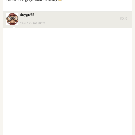
zaten 11 e geçti sanirim savaş
.
duygu95
#33
14:07 25 Jul 2013