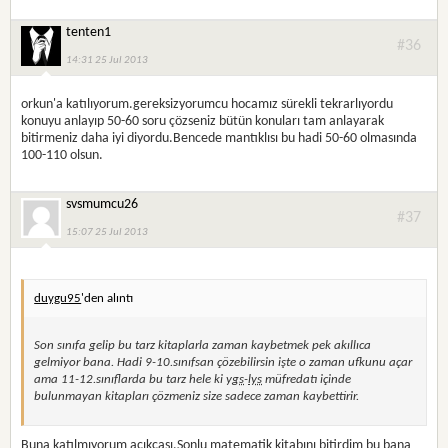
tenten1
#36
14:31 25 Jul 2013
orkun'a katılıyorum.gereksizyorumcu hocamız sürekli tekrarlıyordu
konuyu anlayıp 50-60 soru çözseniz bütün konuları tam anlayarak
bitirmeniz daha iyi diyordu.Bencede mantıklısı bu hadi 50-60 olmasında
100-110 olsun.
svsmumcu26
#37
15:07 25 Jul 2013
duygu95
'den alıntı
Son sınıfa gelip bu tarz kitaplarla zaman kaybetmek pek akıllıca
gelmiyor bana. Hadi 9-10.sınıfsan çözebilirsin işte o zaman ufkunu açar
ama 11-12.sınıflarda bu tarz hele ki
ygs
-
lys
müfredatı içinde
bulunmayan kitapları çözmeniz size sadece zaman kaybettirir.
Buna katılmıyorum açıkçası.Sonlu matematik kitabını bitirdim bu bana