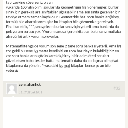
tabi zevkine çözerseniz o ayrı
yukarıda 100 yılın olim. sorularıyla geometrisini filan önermişler. bunlar
sınav için gereksiz ara sınıftakiler uğraşabilir ama son sınıfa geçenler için
tavsiye etmem zaman kaybı olur. Geometride bazı soru bankaları(birey,
formül) bile abartılı sormuşlar bu kitapları bile çözmenize gerek yok.
Final,karekök,***,sınav,eksen bunlar sınav için yeterli ama bunlarda da
pek yorum sorusu yok. YYorum sorusu içeren kitaplar bulursanız mutlaka
alın çünkü artık yorum soruyorlar.
Matematikte
ygs
de yorum son sene 2 tane soru bankası yeterli. Ama
lys
zor geldi bu sene
lys
matta kendinizi en zora hazırlayın bulabildiğiniz en
zor soru bankalarını çözün karekök,birey-b bir adım ötesi soruları
güzel,eksen baba testler hatta matematik daha da zorlaşırsa olimpiyat
kitaplarına da yönelin.Piyasadaki
lys
mat
kitapları bence şu an bile
yetersiz
cengizhanhck
#32
12:17 25 Jul 2013