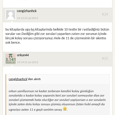
cengizhanhck
#34
14:12 25 Jul 2013
bu kitaplarda
ygs
-
lys
kitaplarinda belkide 10 testte bir rastladiğiniz bütün
sorular var.Dediğim gibi zor sorulari yaparken zaten zor sorunun içinde
birçok kolay soruyu çözüyorsunuz.Hele de 11 de çözmesinin bir sıkıntısı
yok bence.
orkun44
#35
14:19 25 Jul 2013
cengizhanhck
'den alıntı
orkun yaniliyorsun ne kadar zorlarsan kendini kolay gördüğün
sorularida o kadar kolay yaparsin.Yani zor sorulari sormuyolar diye zor
sorulari çözmemek hata olur.Eğer zor sorulari yapiyorsan o zor sorularin
içinde zaten dolu kolay soruyu çözmüş oluyorsun.Zaten hobi amaçli da
ugrasiyo zaten 11 e geçti sanirim savaş
.