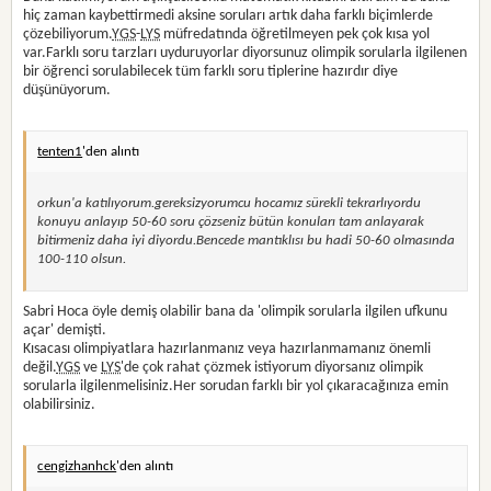
hiç zaman kaybettirmedi aksine soruları artık daha farklı biçimlerde
çözebiliyorum.
YGS
-
LYS
müfredatında öğretilmeyen pek çok kısa yol
var.Farklı soru tarzları uyduruyorlar diyorsunuz olimpik sorularla ilgilenen
bir öğrenci sorulabilecek tüm farklı soru tiplerine hazırdır diye
düşünüyorum.
tenten1
'den alıntı
orkun'a katılıyorum.gereksizyorumcu hocamız sürekli tekrarlıyordu
konuyu anlayıp 50-60 soru çözseniz bütün konuları tam anlayarak
bitirmeniz daha iyi diyordu.Bencede mantıklısı bu hadi 50-60 olmasında
100-110 olsun.
Sabri Hoca öyle demiş olabilir bana da 'olimpik sorularla ilgilen ufkunu
açar' demişti.
Kısacası olimpiyatlara hazırlanmanız veya hazırlanmamanız önemli
değil.
YGS
ve
LYS
'de çok rahat çözmek istiyorum diyorsanız olimpik
sorularla ilgilenmelisiniz.Her sorudan farklı bir yol çıkaracağınıza emin
olabilirsiniz.
cengizhanhck
'den alıntı