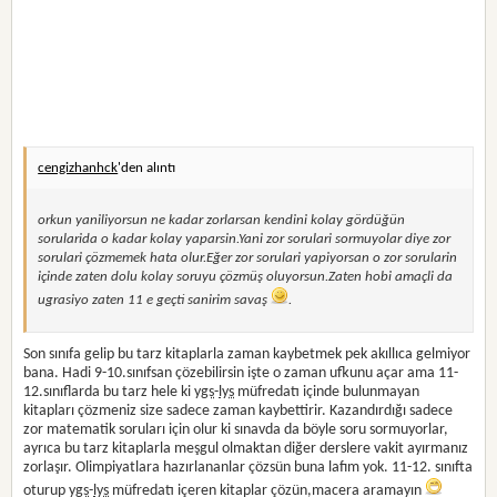
cengizhanhck
'den alıntı
orkun yaniliyorsun ne kadar zorlarsan kendini kolay gördüğün
sorularida o kadar kolay yaparsin.Yani zor sorulari sormuyolar diye zor
sorulari çözmemek hata olur.Eğer zor sorulari yapiyorsan o zor sorularin
içinde zaten dolu kolay soruyu çözmüş oluyorsun.Zaten hobi amaçli da
ugrasiyo zaten 11 e geçti sanirim savaş
.
Son sınıfa gelip bu tarz kitaplarla zaman kaybetmek pek akıllıca gelmiyor
bana. Hadi 9-10.sınıfsan çözebilirsin işte o zaman ufkunu açar ama 11-
12.sınıflarda bu tarz hele ki
ygs
-
lys
müfredatı içinde bulunmayan
kitapları çözmeniz size sadece zaman kaybettirir. Kazandırdığı sadece
zor matematik soruları için olur ki sınavda da böyle soru sormuyorlar,
ayrıca bu tarz kitaplarla meşgul olmaktan diğer derslere vakit ayırmanız
zorlaşır. Olimpiyatlara hazırlananlar çözsün buna lafım yok. 11-12. sınıfta
oturup
ygs
-
lys
müfredatı içeren kitaplar çözün,macera aramayın