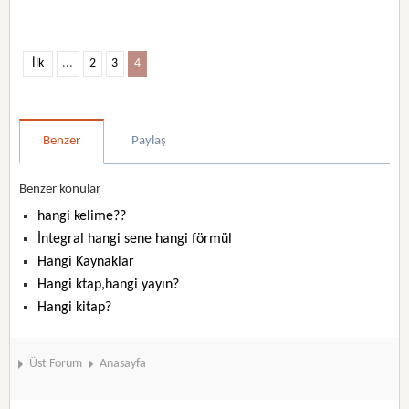
İlk
...
2
3
4
Benzer
Paylaş
Benzer konular
hangi kelime??
İntegral hangi sene hangi förmül
Hangi Kaynaklar
Hangi ktap,hangi yayın?
Hangi kitap?
Üst Forum
Anasayfa