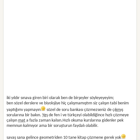
iki yıldır sınava giren biri olarak ben de birşeyler söyleyeyeyim;
ben sözel derslere ve biyolojiye hiç çalışmamıştım siz çalışın tabi benim
yaptığımı yapmayın
sözel de soru bankası çözmezseniz de çı
km
ış
sorularına bir bakın.
Ygs
de fen i ve türkçeyi olabildiğince hızlı çözmeye
çalışın
mat
a fazla zaman kalsın.Hızlı okuma kurslarına gidenler pek
memnun kalmıyor ama bir soruşturun faydalı olabilir.
savaş sana gelince geometriden 10 tane kitap çözmene gerek yok