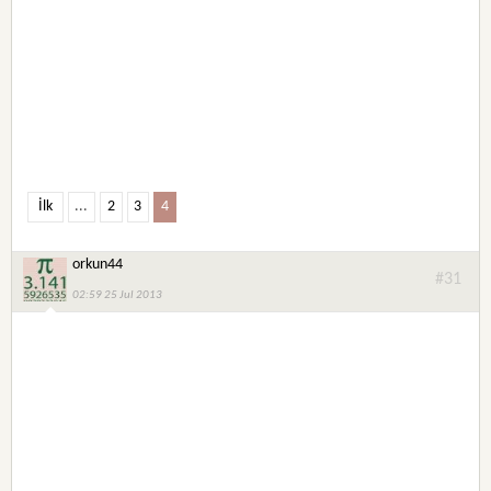
İlk
...
2
3
4
orkun44
#31
02:59 25 Jul 2013