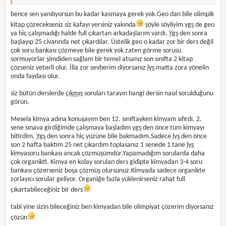
bence sen yanılıyorsun bu kadar kasmaya gerek yok.Geo dan bile olimpik
kitap çözecekseniz siz kafayı yersiniz yakında
şöyle söyliyim
ygs
de geo
ya hiç çalışmadığı halde full çıkartan arkadaşlarım vardı.
Ygs
den sonra
başlayıp 25 civarında net çıkardılar. Üstelik geo o kadar zor bir ders değil
çok soru bankası çözmeye bile gerek yok zaten görme sorusu
sormuyorlar şimdiden sağlam bir temel atsanız son sınıfta 2 kitap
çözseniz yeterli olur. İlla zor sevberim diyorsanız
lys
matta zora yönelin
onda faydası olur.
siz bütün derslerde çı
km
ış soruları tarayın hangi dersin nasıl sorulduğunu
görün.
Mesela kimya adına konuşayım ben 12. sınıftayken kimyam sıfırdı. 2.
sene sınava girdiğimde çalışmaya başladım
ygs
den önce tüm kimyayı
bitirdim.
Ygs
den sonra hiç yüzüne bile bakmadım.Sadece
lys
den önce
son 2 hafta baktım 25 net çıkardım toplasanız 1 senede 1 tane
lys
kimyasoru bankası ancak çözmüşümdür.Yapamadığım sorularda daha
çok organikti. Kimya en kolay sorulan ders gidipte kimyadan 3-4 soru
bankası çözerseniz boşa çözmüş olursunuz.Kimyada sadece organikte
zorlayıcı sorular geliyor. Organiğe fazla yüklenirseniz rahat full
çıkartabileceğiniz bir ders
tabi yine sizin bileceğiniz ben kimyadan bile olimpiyat çözerim diyorsanız
çözün