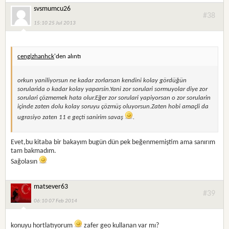
svsmumcu26
#38
15:10 25 Jul 2013
cengizhanhck
'den alıntı
orkun yaniliyorsun ne kadar zorlarsan kendini kolay gördüğün
sorularida o kadar kolay yaparsin.Yani zor sorulari sormuyolar diye zor
sorulari çözmemek hata olur.Eğer zor sorulari yapiyorsan o zor sorularin
içinde zaten dolu kolay soruyu çözmüş oluyorsun.Zaten hobi amaçli da
ugrasiyo zaten 11 e geçti sanirim savaş
.
Evet,bu kitaba bir bakayım bugün dün pek beğenmemiştim ama sanırım
tam bakmadım.
Sağolasın
matsever63
#39
06:10 07 Feb 2014
konuyu hortlatıyorum
zafer geo kullanan var mı?