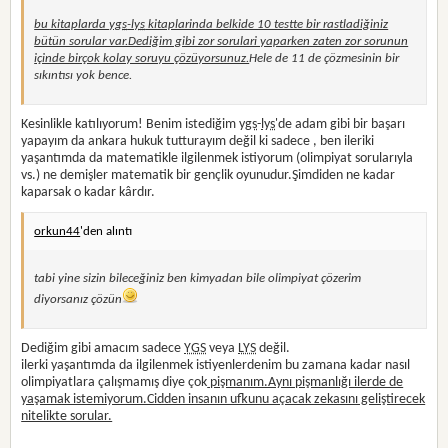
bu kitaplarda
ygs
-
lys
kitaplarinda belkide 10 testte bir rastladiğiniz
bütün sorular var.Dediğim gibi zor sorulari yaparken zaten zor sorunun
içinde birçok kolay soruyu çözüyorsunuz.
Hele de 11 de çözmesinin bir
sıkıntısı yok bence.
Kesinlikle katılıyorum! Benim istediğim
ygs
-
lys
'de adam gibi bir başarı
yapayım da ankara hukuk tutturayım değil ki sadece , ben ileriki
yaşantımda da matematikle ilgilenmek istiyorum (olimpiyat sorularıyla
vs.) ne demişler matematik bir gençlik oyunudur.Şimdiden ne kadar
kaparsak o kadar kârdır.
orkun44
'den alıntı
tabi yine sizin bileceğiniz ben kimyadan bile olimpiyat çözerim
diyorsanız çözün
Dediğim gibi amacım sadece
YGS
veya
LYS
değil.
ilerki yaşantımda da ilgilenmek istiyenlerdenim bu zamana kadar nasıl
olimpiyatlara çalışmamış diye çok
pişmanım.Aynı pişmanlığı ilerde de
yaşamak istemiyorum.Cidden insanın ufkunu açacak zekasını geliştirecek
nitelikte sorular.