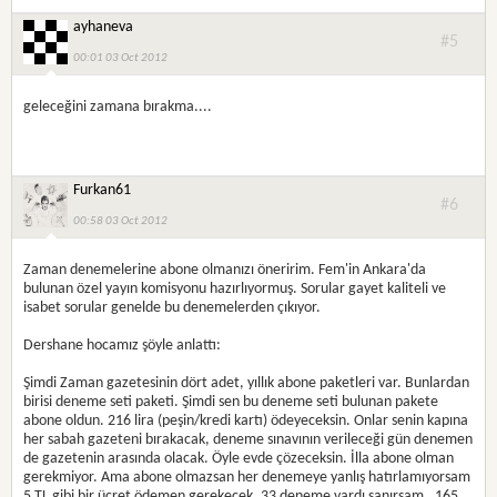
ayhaneva
#5
00:01 03 Oct 2012
geleceğini zamana bırakma....
Furkan61
#6
00:58 03 Oct 2012
Zaman denemelerine abone olmanızı öneririm. Fem'in Ankara'da
bulunan özel yayın komisyonu hazırlıyormuş. Sorular gayet kaliteli ve
isabet sorular genelde bu denemelerden çıkıyor.
Dershane hocamız şöyle anlattı:
Şimdi Zaman gazetesinin dört adet, yıllık abone paketleri var. Bunlardan
birisi deneme seti paketi. Şimdi sen bu deneme seti bulunan pakete
abone oldun. 216 lira (peşin/kredi kartı) ödeyeceksin. Onlar senin kapına
her sabah gazeteni bırakacak, deneme sınavının verileceği gün denemen
de gazetenin arasında olacak. Öyle evde çözeceksin. İlla abone olman
gerekmiyor. Ama abone olmazsan her denemeye yanlış hatırlamıyorsam
5
TL
gibi bir ücret ödemen gerekecek. 33 deneme vardı sanırsam . 165