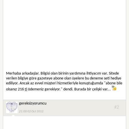
Merhaba arkadaşlar. Bilgisi olan birinin yardımına ihtiyacım var. Sitede
verilen bilgiye göre gazeteye abone olan üyelere bu deneme seti hediye
ediliyor. Ancak az evvel müşteri hizmetleriyle konuştuğumda "abone bile
olsanız 216
tl
ödemeniz gerekiyor." dendi. Burada bir çelişki var...
gereksizyorumcu
#2
21:00 02 Oct 2012