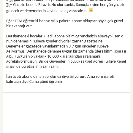
TL
+ Gazete bedeli. Biraz tuzlu olur sanki.. Sonuçta evine her gün gazete
gelecek ve denemelerin keyfine beleş varacaksın.
Eğer FEM öğrencisi isen ve yıllık pakete abone olduysan şöyle çok güzel
bir avantajı var:
Dershanedeki hocalar X. adlı abone bizim öğrencimizin ebeveyni, sen o
nun denemesini şubeye gönder diyorlar zaman gazetesine
Denemeler gazetede yayınlanmadan 3-7 gün önceden şubeye
geliyormuş. Dershanede deneme uygun bir zamanda (ders bitimi sonrası
gibi..) uygulanıp yaklaşık 10.000 kişi arasından sıralamanı
görebiliyormuşsun. Bir de Güvender'in büyük rağbet gören Türkiye genel
sınavı da ücretsiz imiş sanırsam.
İşin özeti abone olman gerekmez diye biliyorum. Ama soru işareti
kalmasın diye Cuma günü öğrenrim.