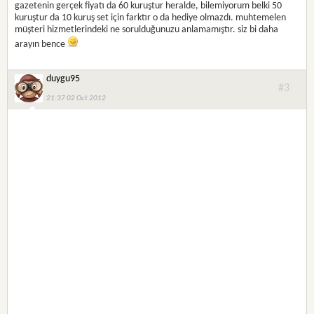
gazetenin gerçek fiyatı da 60 kuruştur heralde, bilemiyorum belki 50
kuruştur da 10 kuruş set için farktır o da hediye olmazdı. muhtemelen
müşteri hizmetlerindeki ne sorulduğunuzu anlamamıştır. siz bi daha
arayın bence
duygu95
#3
21:37 02 Oct 2012