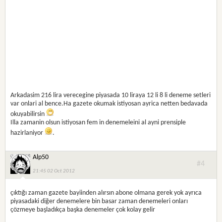
Arkadasim 216 lira verecegine piyasada 10 liraya 12 li 8 li deneme setleri
var onlari al bence.Ha gazete okumak istiyosan ayrica netten bedavada
okuyabilirsin
Illa zamanin olsun istiyosan fem in denemeleini al ayni prensiple
hazirlaniyor
.
Alp50
#4
21:45 02 Oct 2012
çıktığı zaman gazete bayiinden alırsın abone olmana gerek yok ayrıca
piyasadaki diğer denemelere bin basar zaman denemeleri onları
çözmeye başladıkça başka denemeler çok kolay gelir