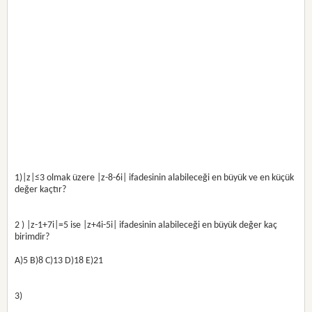
1)|z|≤3 olmak üzere |z-8-6i| ifadesinin alabileceği en büyük ve en küçük
değer kaçtır?
2 ) |z-1+7i|=5 ise |z+4i-5i| ifadesinin alabileceği en büyük değer kaç
birimdir?
A)5 B)8 C)13 D)18 E)21
3)