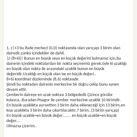
1. z|≤3 bu ifade merkezi (0,0) noktasında olan yarıçapı 3 birim olan
dairedir,çünkü içindekiler de dahil.
|z-(8+6i)| Bunun en büyük veya en küçük değerini bulmamız için,bu
dairenin içindeki noktalardan bir nokta seçmemiz gerek,öyle ki uzaklığı
en büyük olan nokta ile arasındaki uzaklık bunun en büyük
değeridir.Uzaklığı en küçük olan ise en küçük değeri..
8+6i koordinat düzleminde (8,6) noktasıdır.
Şimdi bu noktadan dairenin merkezine bir doğru çekip bunu aynen
devam ettir.
Çemberin daireye en uzak noktası 3.bölgededir.Çizince görülür
kolayca..Buradan Pisagor ile çember merkezine uzaklık 10 birimdir.
En büyük uzaklıkta ayrıyetten 3 birim daha ekleneceği için 13 birim,en
kısa uzaklıkta 3 birim daha çıkartılacaktır,7 birim..(3 birim yarıçap)
En büyük uzaklık=en büyük değer....... en küçük uzaklık=en küçük
değer...
Olmazsa çizerim..