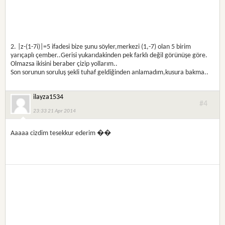
2. |z-(1-7i)|=5 ifadesi bize şunu söyler,merkezi (1,-7) olan 5 birim
yarıçaplı çember..Gerisi yukarıdakinden pek farklı değil görünüşe göre.
Olmazsa ikisini beraber çizip yollarım..
Son sorunun soruluş şekli tuhaf geldiğinden anlamadım,kusura bakma..
ilayza1534
#4
23:33 21 Apr 2014
Aaaaa cizdim tesekkur ederim ��