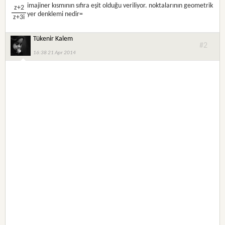
imajiner kısmının sıfıra eşit olduğu veriliyor. noktalarının geometrik
z+2
yer denklemi nedir=
z+3i
Tükenir Kalem
#2
16:38 21 Apr 2014