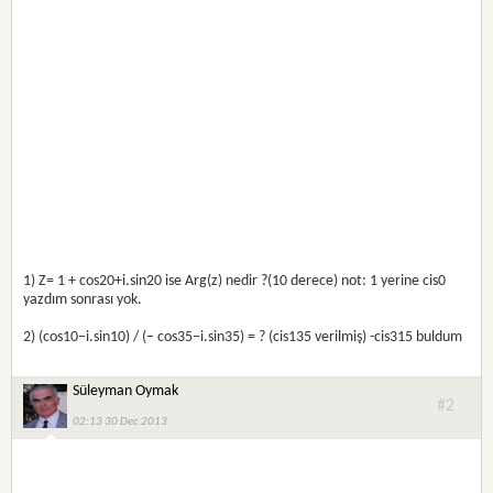
1) Z= 1 + cos20+i.sin20 ise Arg(z) nedir ?(10 derece) not: 1 yerine cis0
yazdım sonrası yok.
2) (cos10−i.sin10) / (− cos35−i.sin35) = ? (cis135 verilmiş) -cis315 buldum
Süleyman Oymak
#2
02:13 30 Dec 2013