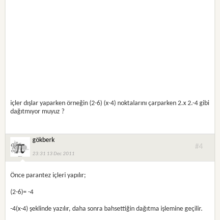
içler dışlar yaparken örneğin (2-6) (x-4) noktalarını çarparken 2.x 2.-4 gibi
dağıtmıyor muyuz ?
gökberk
#4
23:31 13 Dec 2011
Önce parantez içleri yapılır;
(2-6)= -4
-4(x-4) şeklinde yazılır, daha sonra bahsettiğin dağıtma işlemine geçilir.