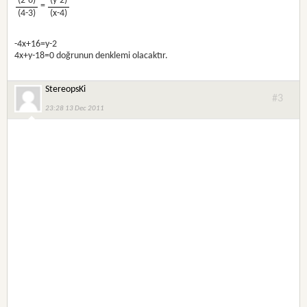
(2-6)
(y-2)
=
(4-3)
(x-4)
-4x+16=y-2
4x+y-18=0 doğrunun denklemi olacaktır.
StereopsKi
#3
23:28 13 Dec 2011