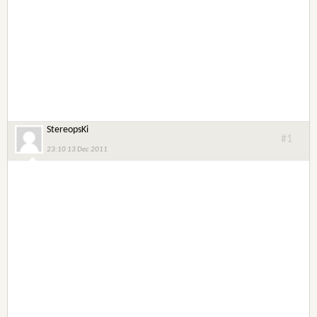
StereopsKi
#1
23:10 13 Dec 2011