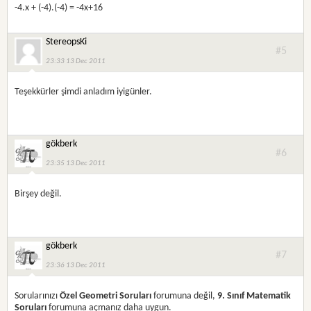
-4.x + (-4).(-4) = -4x+16
StereopsKi
#5
23:33 13 Dec 2011
Teşekkürler şimdi anladım iyigünler.
gökberk
#6
23:35 13 Dec 2011
Birşey değil.
gökberk
#7
23:36 13 Dec 2011
Sorularınızı
Özel Geometri Soruları
forumuna değil,
9. Sınıf Matematik
Soruları
forumuna açmanız daha uygun.