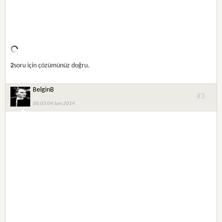
2
soru için çözümünüz doğru.
BelginB
#3
00:03 04 Jan 2014