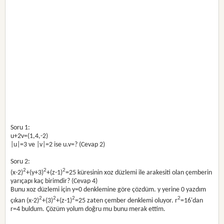
Soru 1:
u+2v=(1,4,-2)
|u|=3 ve |v|=2 ise u.v=? (Cevap 2)
Soru 2:
2
2
2
(x-2)
+(y+3)
+(z-1)
=25 küresinin xoz düzlemi ile arakesiti olan çemberin
yarıçapı kaç birimdir? (Cevap 4)
Bunu xoz düzlemi için y=0 denklemine göre çözdüm. y yerine 0 yazdım
2
2
2
2
çıkan (x-2)
+(3)
+(z-1)
=25 zaten çember denklemi oluyor. r
=16'dan
r=4 buldum. Çözüm yolum doğru mu bunu merak ettim.