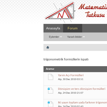
Anasayfa
Forum
Eylemler
Yararlı linkler
trigonometrik formüllerin ispatı
Arama
:
Yarım Açı Formülleri
Alp
, 30 Dec 2010 03:51
Dönüşüm ve ters dönüşüm formülleri
Alp
, 24 Dec 2010 21:07
Iki yayın toplam yada farkının trigonom
formülleri)
Alp
, 24 Dec 2010 02:43