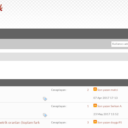
Cevaplayan :
2
Son yazan
matci
07 Apr 2017 17:13
Cevaplayan :
1
Son yazan
Serkan A.
23 May 2017 13:52
etrik oranları (toplam fark
Cevaplayan :
3
Son yazan
duygu95