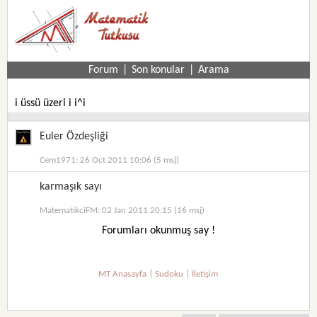
Forum
|
Son konular
|
Arama
i üssü üzeri i i^i
Euler Özdeşliği
Cem1971: 26 Oct 2011 10:06 (5 msj)
karmaşık sayı
MatematikciFM: 02 Jan 2011 20:15 (16 msj)
Forumları okunmuş say !
|
|
MT Anasayfa
Sudoku
İletişim