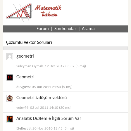
Forum
|
Son konular
|
Arama
Çözümlü Vektör Soruları
geometri
Süleyman Oymak: 12 Dec 2012 05:32 (5 msj)
Geometri
duygu95: 05 Jun 2011 21:54 (5 msj)
Geometri.izdüşüm vektörü
yeter94: 02 Jul 2011 14:10 (20 msj)
Analatik Düzlemle İlgili Sorum Var
EfeBey88: 20 Nov 2010 12:45 (3 msj)