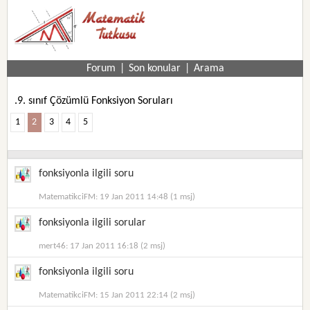
Forum
|
Son konular
|
Arama
.9. sınıf Çözümlü Fonksiyon Soruları
1
2
3
4
5
fonksiyonla ilgili soru
MatematikciFM: 19 Jan 2011 14:48 (1 msj)
fonksiyonla ilgili sorular
mert46: 17 Jan 2011 16:18 (2 msj)
fonksiyonla ilgili soru
MatematikciFM: 15 Jan 2011 22:14 (2 msj)