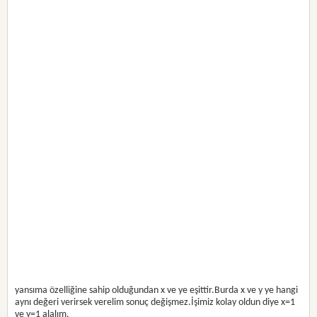
yansıma özelliğine sahip olduğundan x ve ye eşittir.Burda x ve y ye hangi
aynı değeri verirsek verelim sonuç değişmez.İşimiz kolay oldun diye x=1
ve y=1 alalım.