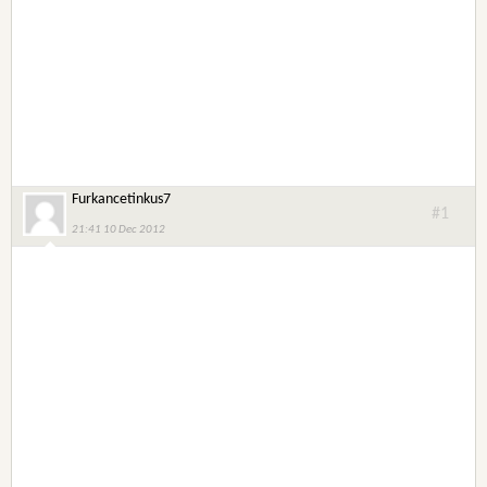
Furkancetinkus7
#1
21:41 10 Dec 2012