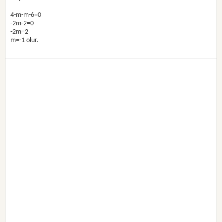
4-m-m-6=0
-2m-2=0
-2m=2
m=-1 olur.