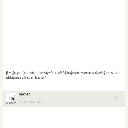
β = {(x,y) : (4 - m)x - (m+6)y=0, x,y∈R} bağıntısı yansıma özelliğine sahip
olduğuna göre, m kaçtır?
naknac
#2
22:53 10 Dec 2012