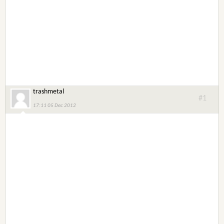
trashmetal
#1
17:11 05 Dec 2012