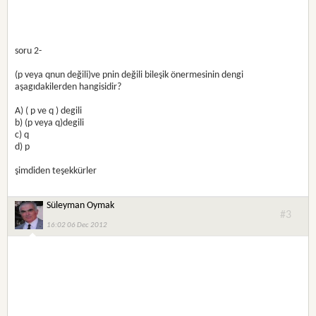
soru 2-
(p veya qnun değili)ve pnin değili bileşik önermesinin dengi
aşagıdakilerden hangisidir?
A) ( p ve q ) degili
b) (p veya q)degili
c) q
d) p
şimdiden teşekkürler
Süleyman Oymak
#3
16:02 06 Dec 2012