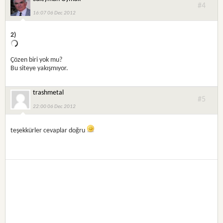
#4
16:07 06 Dec 2012
2)
Çözen biri yok mu?
Bu siteye yakışmıyor.
trashmetal
#5
22:00 06 Dec 2012
teşekkürler cevaplar doğru