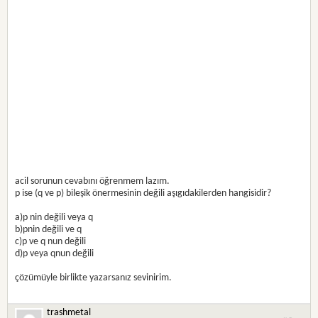
acil sorunun cevabını öğrenmem lazım.
p ise (q ve p) bileşik önermesinin değili aşıgıdakilerden hangisidir?
a)p nin değili veya q
b)pnin değili ve q
c)p ve q nun değili
d)p veya qnun değili
çözümüyle birlikte yazarsanız sevinirim.
trashmetal