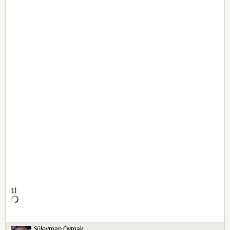
1)
Süleyman Oymak