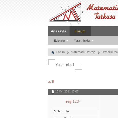
Anasayfa
Forum
Eylemler
Yararlı linkler
Forum
Matematik Desteği
Ortaokul Ma
Yorum ekle !
acill
16 Oct 2011
15:05
ezgi123
Grubu
Üye