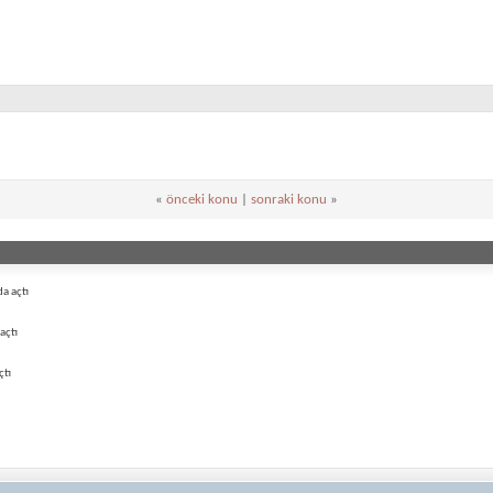
«
önceki konu
|
sonraki konu
»
a açtı
açtı
çtı