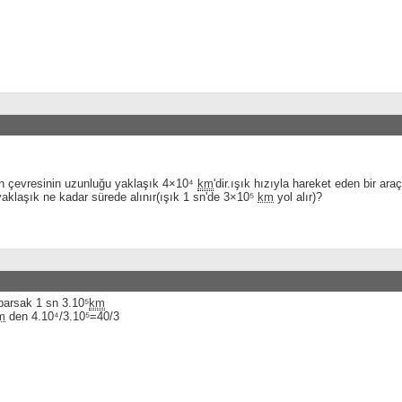
un çevresinin uzunluğu yaklaşık 4×10⁴
km
'dir.ışık hızıyla hareket eden bir ar
aklaşık ne kadar sürede alınır(ışık 1 sn'de 3×10⁵
km
yol alır)?
parsak 1 sn 3.10⁵
km
m
den 4.10⁴/3.10⁵=40/3