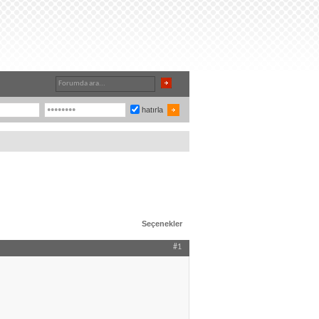
hatırla
Seçenekler
#1