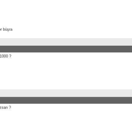
or büşra
1000 ?
zsan ?