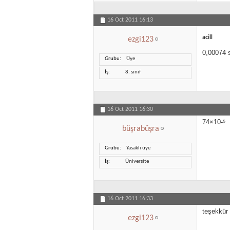
16 Oct 2011
16:13
acill
ezgi123
0,00074 s
Grubu
Üye
İş
8. sınıf
16 Oct 2011
16:30
74×10-⁵
büşrabüşra
Grubu
Yasaklı üye
İş
Üniversite
16 Oct 2011
16:33
teşekkür
ezgi123