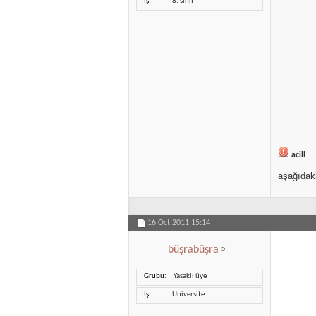
İş
8. sınıf
acill
aşağıdaki
16 Oct 2011
15:14
büşrabüşra
Grubu
Yasaklı üye
İş
Üniversite