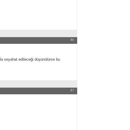
#6
açla seyahat edileceği düşünülürse bu
#7