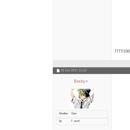
7777/100
16 Oct 2011
15:32
Rocky
Grubu
Üye
İş
7. sınıf