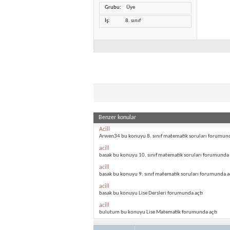
Grubu
Üye
İş
8. sınıf
Benzer konular
Acill
Arwen34 bu konuyu 8. sınıf matematik soruları forumund
acill
basak bu konuyu 10. sınıf matematik soruları forumunda 
acill
basak bu konuyu 9. sınıf matematik soruları forumunda a
acill
basak bu konuyu Lise Dersleri forumunda açtı
acill
bulutum bu konuyu Lise Matematik forumunda açtı