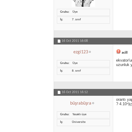
Grubu
Üye
İş
7. sınıf
16 Oct 2011
16:08
ezgi123
acill
ekvator'
Grubu
Üye
uzunluk y
İş
8. sınıf
16 Oct 2011
16:12
orantı ya
büşrabüşra
? 4.10⁴
k
Grubu
Yasaklı üye
İş
Üniversite