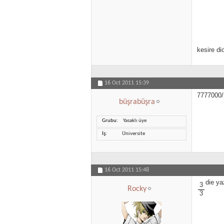
kesire di
16 Oct 2011
15:39
7777000/
büşrabüşra
Grubu
Yasaklı üye
İş
Üniversite
16 Oct 2011
15:48
die ya
3
Rocky
3