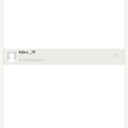
kübra._78
#1
21:21 01 May 2011