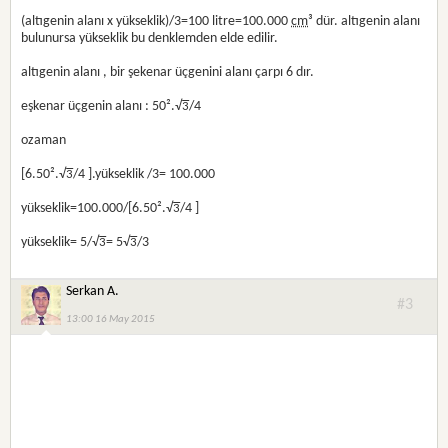
(altıgenin alanı x yükseklik)/3=100 litre=100.000
cm
³ dür. altıgenin alanı
bulunursa yükseklik bu denklemden elde edilir.
altıgenin alanı , bir şekenar üçgenini alanı çarpı 6 dır.
eşkenar üçgenin alanı : 50².√
/4
3
ozaman
[6.50².√
/4 ].yükseklik /3= 100.000
3
yükseklik=100.000/[6.50².√
/4 ]
3
yükseklik= 5/√
= 5√
/3
3
3
Serkan A.
#3
13:00 16 May 2015