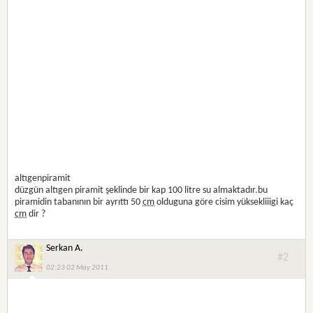
altıgenpiramit
düzgün altıgen piramit şeklinde bir kap 100 litre su almaktadır.bu
piramidin tabanının bir ayrıttı 50
cm
olduguna göre cisim yüksekliiigi kaç
cm
dir ?
Serkan A.
#2
02:23 02 May 2011