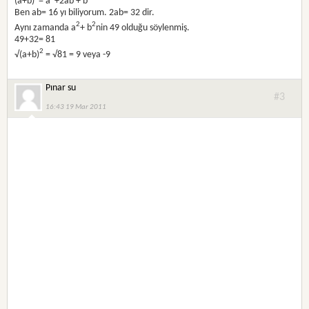
(a+b)
= a
+2ab + b
Ben ab= 16 yı biliyorum. 2ab= 32 dir.
2
2
Aynı zamanda a
+ b
nin 49 olduğu söylenmiş.
49+32= 81
2
√(a+b)
= √81 = 9 veya -9
Pınar su
#3
16:43 19 Mar 2011