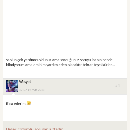
saolun çok yardımcı oldunuz ama sorduğunuz soruyu inanın bende
bilmiyorum ama eminim yardım eden olacaktır tekrar teşekkürler...
Wosyet
#4
17:27 19 Mar 2011
Rica ederim
Diğer çözümlü sorular alttadır.