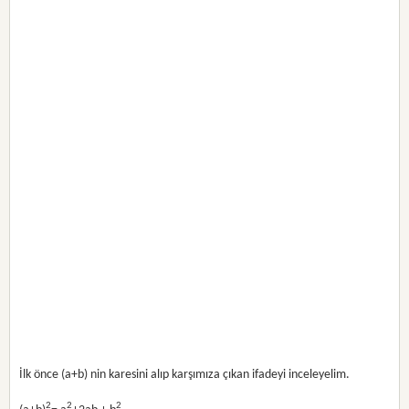
İlk önce (a+b) nin karesini alıp karşımıza çıkan ifadeyi inceleyelim.
2
2
2