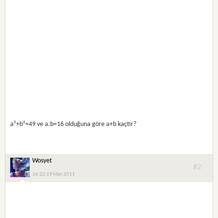
a²+b²=49 ve a.b=16 olduğuna göre a+b kaçtır?
Wosyet
#2
16:22 19 Mar 2011