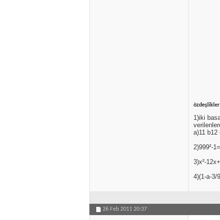
özdeşlikler
1)iki bas
verilenle
a)11 b12 
2)999²-1=
3)x²-12x+
4)(1-a-3/
26 Feb 2011
20:37