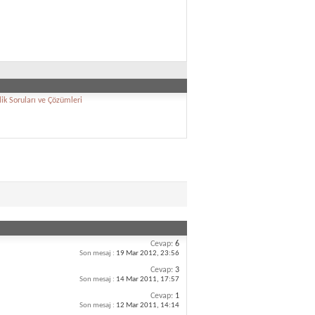
ik Soruları ve Çözümleri
Cevap:
6
Son mesaj :
19 Mar 2012,
23:56
Cevap:
3
Son mesaj :
14 Mar 2011,
17:57
Cevap:
1
Son mesaj :
12 Mar 2011,
14:14