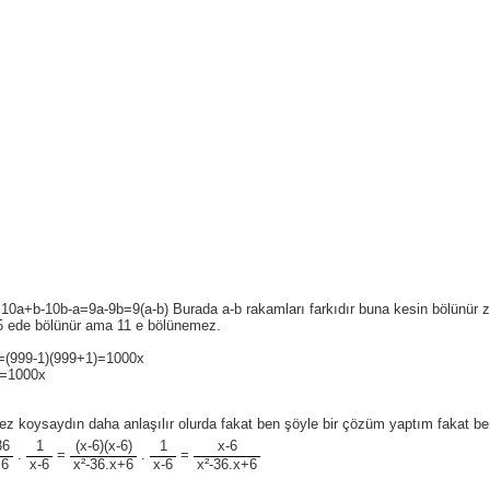
0a+b-10b-a=9a-9b=9(a-b) Burada a-b rakamları farkıdır buna kesin bölünür zat
15 ede bölünür ama 11 e bölünemez.
=(999-1)(999+1)=1000x
0=1000x
z koysaydın daha anlaşılır olurda fakat ben şöyle bir çözüm yaptım fakat b
36
1
(x-6)(x-6)
1
x-6
.
=
.
=
+6
x-6
x²-36.x+6
x-6
x²-36.x+6