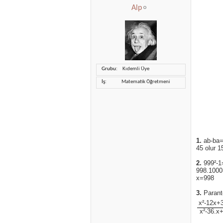
Alp
Grubu
Kıdemli Üye
İş
Matematik Öğretmeni
1.
ab-ba=1
45 olur 
2.
999²-1
998.100
x=998
3.
Parante
x²-12x+
x²-36.x