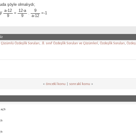
da şöyle olmalıydı;
a-12
12-a
9
)/
=
.
=-1
9
9
a-12
iz
ıf Çözümlü Özdeşlik Soruları
,
.8. sınıf Özdeşlik Soruları ve Çözümleri
,
Özdeşlik Soruları
,
Özdeşl
«
önceki konu
|
sonraki konu
»
açtı
tı
tı