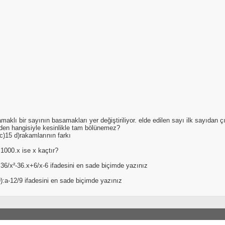
amaklı bir sayının basamakları yer değiştiriliyor. elde edilen sayı ilk sayıdan 
rden hangisiyle kesinlikle tam bölünemez?
c)15 d)rakamlarının farkı
1000.x ise x kaçtır?
36/x²-36.x+6/x-6 ifadesini en sade biçimde yazınız
9):a-12/9 ifadesini en sade biçimde yazınız