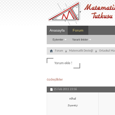
Anasayfa
Forum
Eylemler
Yararlı linkler
Forum
Matematik Desteği
Ortaokul Ma
Yorum ekle !
özdeşlikler
25 Feb 2011
23:56
nihal
Ziyaretçi