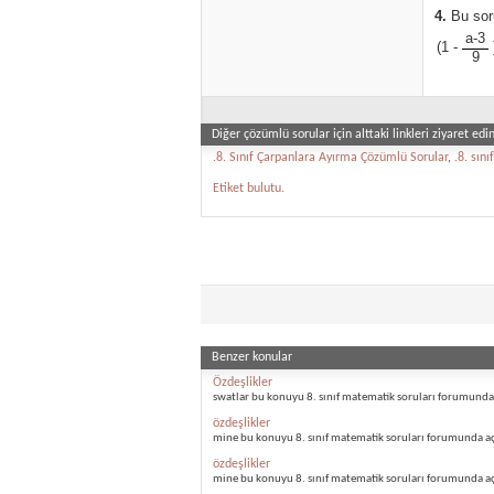
4.
Bu soru
a-3
(1 -
9
Diğer çözümlü sorular için alttaki linkleri ziyaret edin
.8. Sınıf Çarpanlara Ayırma Çözümlü Sorular
,
.8. sın
Etiket bulutu.
Benzer konular
Özdeşlikler
swatlar bu konuyu 8. sınıf matematik soruları forumunda 
özdeşlikler
mine bu konuyu 8. sınıf matematik soruları forumunda aç
özdeşlikler
mine bu konuyu 8. sınıf matematik soruları forumunda aç