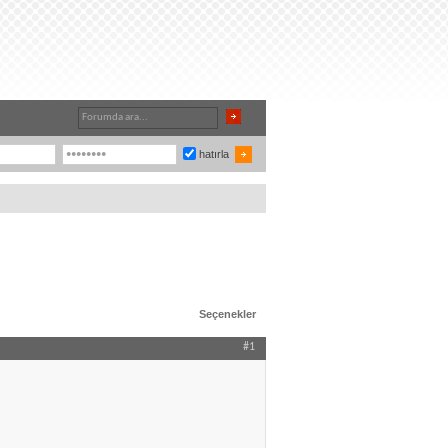
hatırla
Seçenekler
#1