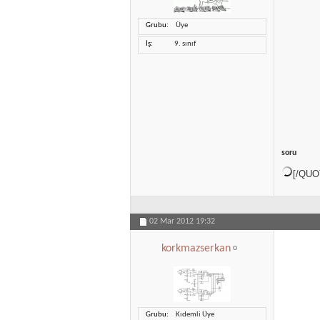
Grubu
Üye
İş
9. sınıf
soru
[/QUO
02 Mar 2012
19:32
korkmazserkan
Grubu
Kıdemli Üye