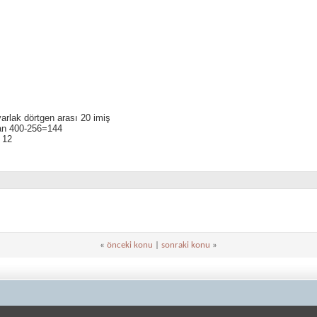
arlak dörtgen arası 20 imiş
an 400-256=144
 12
«
önceki konu
|
sonraki konu
»