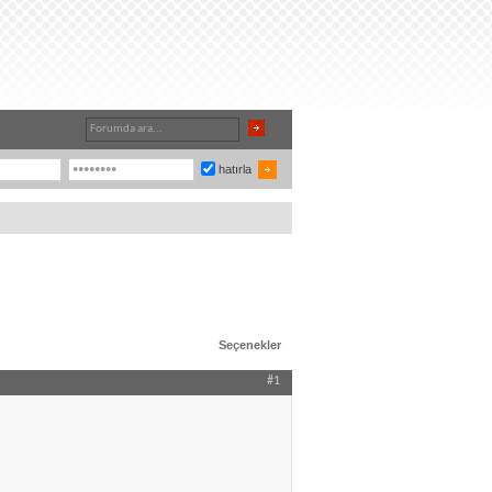
hatırla
Seçenekler
#1