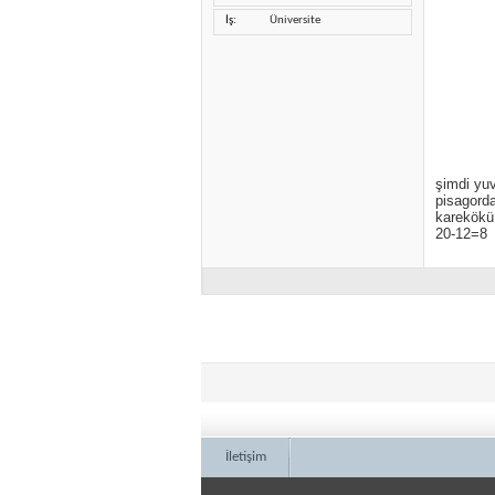
İş
Üniversite
şimdi yuv
pisagord
karekökü
20-12=8
İletişim