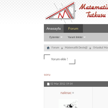
Anasayfa
Forum
Eylemler
Yararlı linkler
Forum
Matematik Desteği
Ortaokul Ma
Yorum ekle !
soru
02 Mar 2012
19:14
naknac