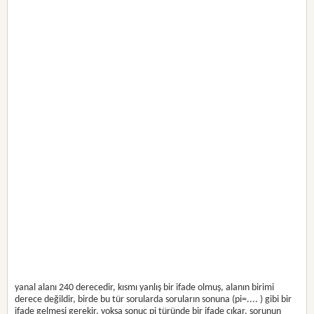
yanal alanı 240 derecedir, kısmı yanlış bir ifade olmuş, alanın birimi
derece değildir, birde bu tür sorularda soruların sonuna (pi=.... ) gibi bir
ifade gelmesi gerekir. yoksa sonuç pi türünde bir ifade çıkar, sorunun