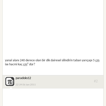
yanal alanı 240 derece olan bir dik dairesel silindirin taban yarıçapı 5
cm
ise hacmi kaç
cm
³ dür?
paradoks12
#2
22:34 06 Jan 2011