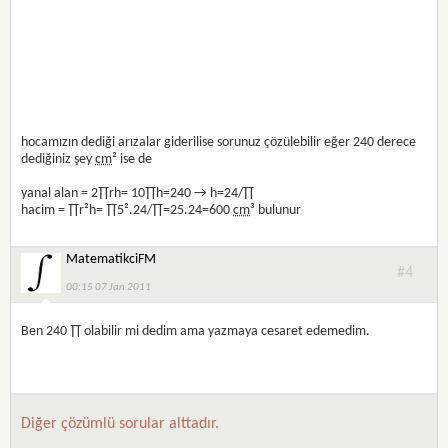
hocamızın dediği arızalar giderilise sorunuz çözülebilir eğer 240 derece
dediğiniz şey
cm
² ise de
yanal alan = 2∏rh= 10∏h=240 → h=24/∏
hacim = ∏r²h= ∏5².24/∏=25.24=600
cm
³ bulunur
MatematikciFM
#4
00:15 07 Jan 2011
Ben 240 ∏ olabilir mi dedim ama yazmaya cesaret edemedim.
Diğer çözümlü sorular alttadır.