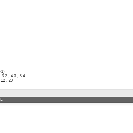
-1)
, 3.2 , 4.3 , 5.4
, 12 ,
20
iz