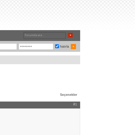
hatırla
Seçenekler
#1