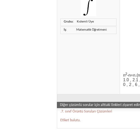
Grubu
Kıdemli Üye
İş
Matematik Öğretmeni
2
n
-n=n.(n
1.0 , 2.1 
0 , 2 , 6 
Diğer çözümlü sorular için alttaki linkleri ziyaret edin
.7. sınıf Örüntü Soruları Çözümleri
Etiket bulutu.