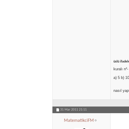
üslü ifadel
kuralı n²
a) 5 b) 1
nasıl yap
31 Mar 2011
21:11
MatematikciFM