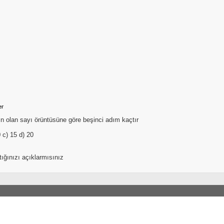
er
- n olan sayı örüntüsüne göre beşinci adım kaçtır
0 c) 15 d) 20
tığınızı açıklarmısınız