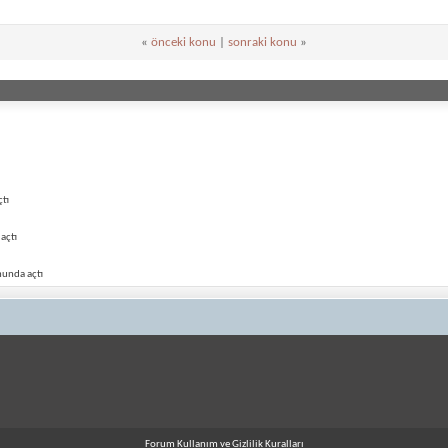
«
önceki konu
|
sonraki konu
»
tı
açtı
munda açtı
Forum Kullanım ve Gizlilik Kuralları