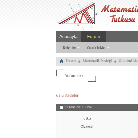
Anasayfa
Forum
Eylemler
Yararlı linkler
Forum
Matematik Desteği
Ortaokul Ma
Yorum ekle !
üslü ifadeler
31 Mar 2011
21:07
utku
Ziyaretçi