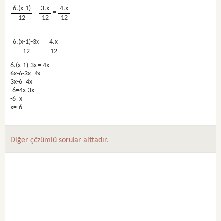
6.(x-1)
3.x
4.x
−
=
12
12
12
6.(x-1)-3x
4.x
=
12
12
6.(x-1)-3x = 4x
6x-6-3x=4x
3x-6=4x
-6=4x-3x
-6=x
x=-6
Diğer çözümlü sorular alttadır.