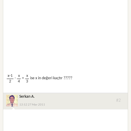
x-1
x
x
-
=
ise x in değeri kaçtır ?????
2
4
3
Serkan A.
#2
13:52 27 Mar 2011