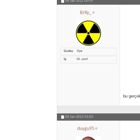
04 Jan 2012
00:59
BrKy_
Grubu
Üye
İş
10. sınıf
bu gerçek
04 Jan 2012
01:03
duygu95