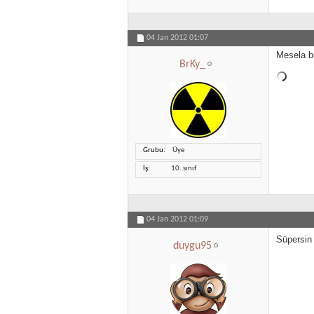
04 Jan 2012
01:07
Mesela b
BrKy_
Grubu
Üye
İş
10. sınıf
04 Jan 2012
01:09
Süpersin 
duygu95