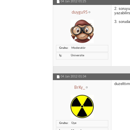
04 Jan 2012
01:25
2. soruy
duygu95
yazabilirs
3. soruda
Grubu
Moderatör
İş
Üniversite
04 Jan 2012
01:34
duzelttım
BrKy_
Grubu
Üye