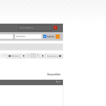
hatırla
 2.si
1
2
3
Birinci
Sonuncu
Seçenekler
#11