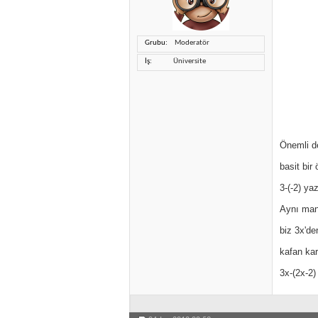
Grubu
Moderatör
İş
Üniversite
Önemli de
basit bir
3-(-2) ya
Aynı man
biz 3x'de
kafan kar
3x-(2x-2)