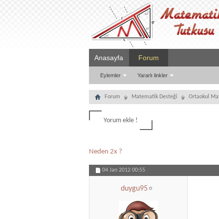
Anasayfa
Forum
Eylemler
Yararlı linkler
Forum
Matematik Desteği
Ortaokul Ma
Yorum ekle !
Neden 2x ?
04 Jan 2012
00:55
duygu95