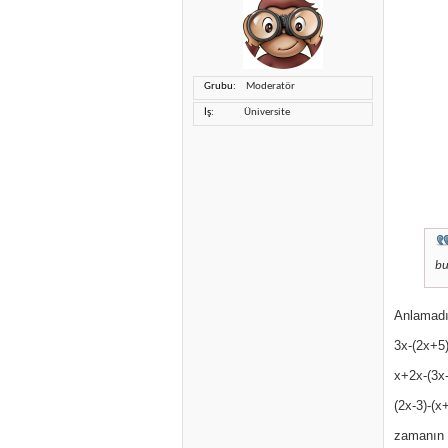
Grubu
Moderatör
İş
Üniversite
bu
Anlamadığ
3x-(2x+5
x+2x-(3x
(2x-3)-(x
zamanın 