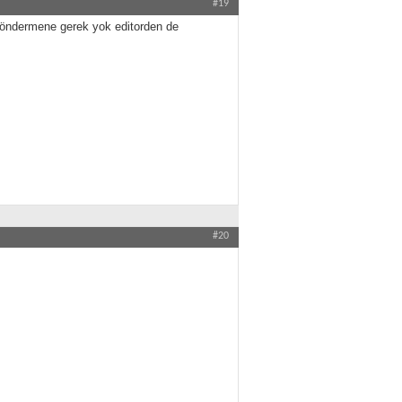
#19
göndermene gerek yok editorden de
#20