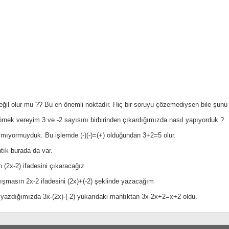
ğil olur mu ?? Bu en önemli noktadır. Hiç bir soruyu çözemediysen bile şunu
 örnek vereyim 3 ve -2 sayısını birbirinden çıkardığımızda nasıl yapıyorduk ?
zmıyormuyduk. Bu işlemde (-)(-)=(+) olduğundan 3+2=5 olur.
tık burada da var.
n (2x-2) ifadesini çıkaracağız
ışmasın 2x-2 ifadesini (2x)+(-2) şeklinde yazacağım
 yazdığımızda 3x-(2x)-(-2) yukarıdaki mantıktan 3x-2x+2=x+2 oldu.