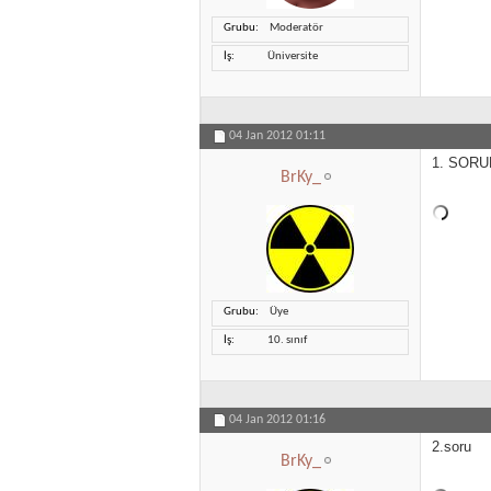
Grubu
Moderatör
İş
Üniversite
04 Jan 2012
01:11
1. SORU
BrKy_
Grubu
Üye
İş
10. sınıf
04 Jan 2012
01:16
2.soru
BrKy_