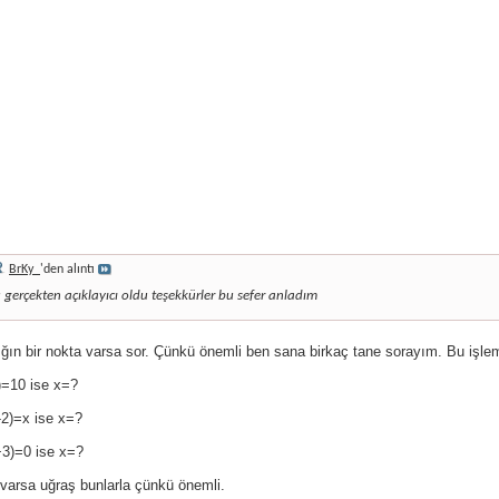
BrKy_
'den alıntı
 gerçekten açıklayıcı oldu teşekkürler bu sefer anladım
ın bir nokta varsa sor. Çünkü önemli ben sana birkaç tane sorayım. Bu işle
)=10 ise x=?
-2)=x ise x=?
+3)=0 ise x=?
varsa uğraş bunlarla çünkü önemli.