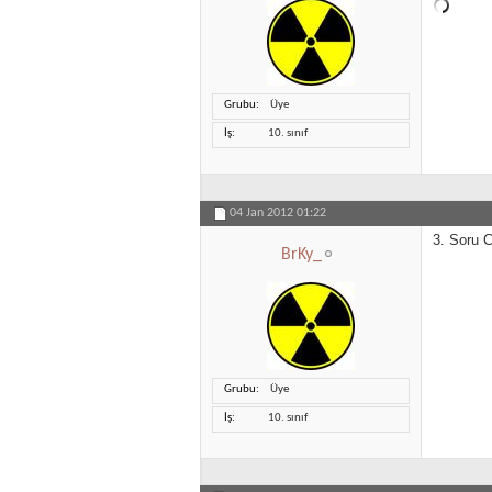
Grubu
Üye
İş
10. sınıf
04 Jan 2012
01:22
3. Soru 
BrKy_
Grubu
Üye
İş
10. sınıf