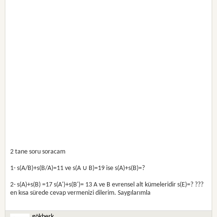
2 tane soru soracam
1- s(A/B)+s(B/A)=11 ve s(A ∪ B)=19 ise s(A)+s(B)=?
2- s(A)+s(B) =17 s(A')+s(B')= 13 A ve B evrensel alt kümeleridir s(E)=? ???
en kısa sürede cevap vermenizi dilerim. Saygılarımla
gökberk