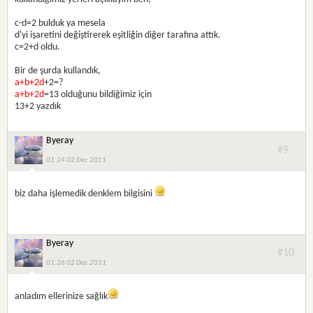
c-d=2 bulduk ya mesela
d'yi işaretini değiştirerek eşitliğin diğer tarafına attık.
c=2+d oldu.
Bir de şurda kullandık,
a+b+2d
+2=?
a+b+2d
=13 olduğunu bildiğimiz için
13+2 yazdık
Byeray
#9
01:24 02 Dec 2011
biz daha işlemedik denklem bilgisini
Byeray
#10
01:26 02 Dec 2011
anladım ellerinize sağlık