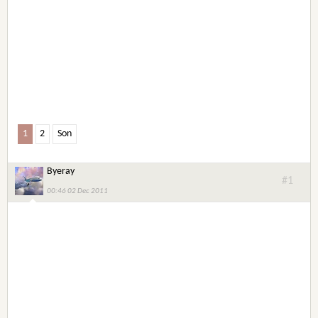
1
2
Son
Byeray
#1
00:46 02 Dec 2011