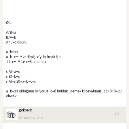
C-1
A/B=a
B/A=b
AnB=c olsun.
a+b=11
a+b+c=19 verilmiş. c'yi bulmak için;
11+c=19 ise c=8 olmalıdır.
s(A)=a+c
s(B)=b+c
s(A)+s(B)=a+b+c+c
a+b=11 olduğunu biliyoruz, c=8 bulduk. Demek ki cevabımız, 11+8+8=27
olacak.
gökberk
#3
00:50 02 Dec 2011