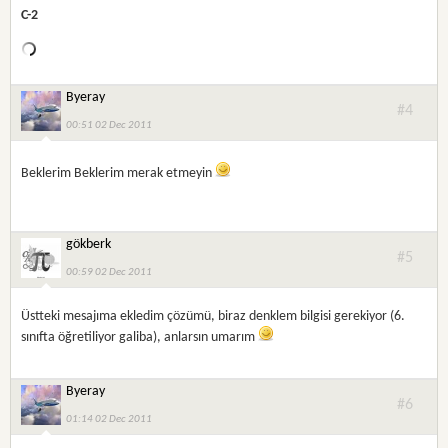
C-2
Byeray
#4
00:51 02 Dec 2011
Beklerim Beklerim merak etmeyin
gökberk
#5
00:59 02 Dec 2011
Üstteki mesajıma ekledim çözümü, biraz denklem bilgisi gerekiyor (6.
sınıfta öğretiliyor galiba), anlarsın umarım
Byeray
#6
01:14 02 Dec 2011