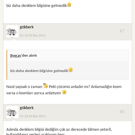
biz daha denklem bilgisine gelmedik
gökberk
#7
01:15 02 Dec 2011
Byeray
'den alıntı
biz daha denklem bilgisine gelmedik
Nasıl yapsak o zaman
Peki çözümü anladın mı? Anlamadığın kısım
varsa o kısımları ayrıca anlatıyım
gökberk
#8
01:22 02 Dec 2011
Aslında denklem bilgisi dediğim çok az derecede bilmen yeterli,
kullandığımız yerleri açıklayım ben;