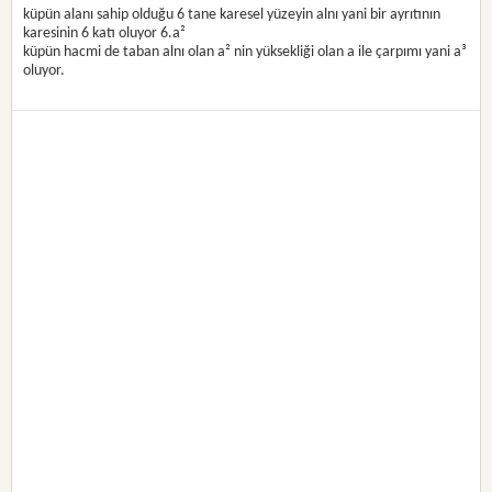
küpün alanı sahip olduğu 6 tane karesel yüzeyin alnı yani bir ayrıtının
karesinin 6 katı oluyor 6.a²
küpün hacmi de taban alnı olan a² nin yüksekliği olan a ile çarpımı yani a³
oluyor.