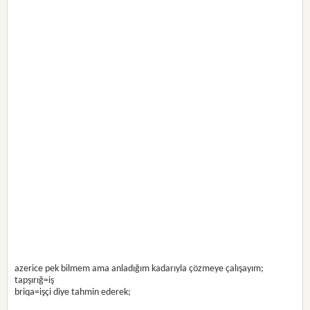
azerice pek bilmem ama anladığım kadarıyla çözmeye çalışayım;
tapşırığ=iş
briqa=işçi diye tahmin ederek;