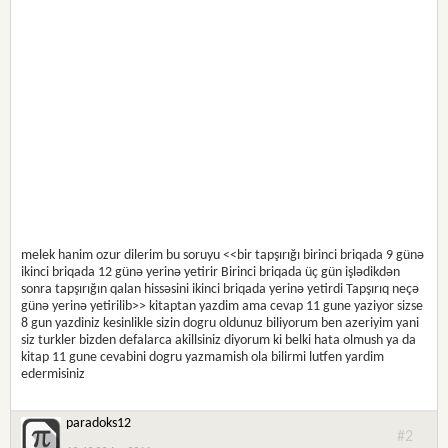
melek hanim ozur dilerim bu soruyu <<bir tapşırığı birinci briqada 9 günə
ikinci briqada 12 günə yerinə yetirir Birinci briqada üç gün işlədikdən
sonra tapşırığın qalan hissəsini ikinci briqada yerinə yetirdi Tapşırıq neçə
günə yerinə yetirilib>> kitaptan yazdim ama cevap 11 gune yaziyor sizse
8 gun yazdiniz kesinlikle sizin dogru oldunuz biliyorum ben azeriyim yani
siz turkler bizden defalarca akillsiniz diyorum ki belki hata olmush ya da
kitap 11 gune cevabini dogru yazmamish ola bilirmi lutfen yardim
edermisiniz
paradoks12
#2