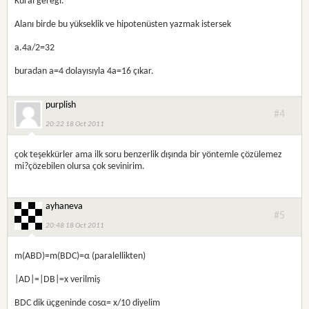
Kural gereği.
Alanı birde bu yükseklik ve hipotenüsten yazmak istersek
a.4a/2=32
buradan a=4 dolayısıyla 4a=16 çıkar.
purplish
#4
20:22 18 Oct 2011
çok teşekkürler ama ilk soru benzerlik dışında bir yöntemle çözülemez
mi?çözebilen olursa çok sevinirim.
ayhaneva
#5
20:48 18 Oct 2011
m(ABD)=m(BDC)=α (paralellikten)
|AD|=|DB|=x verilmiş
BDC dik üçgeninde cosα= x/10 diyelim