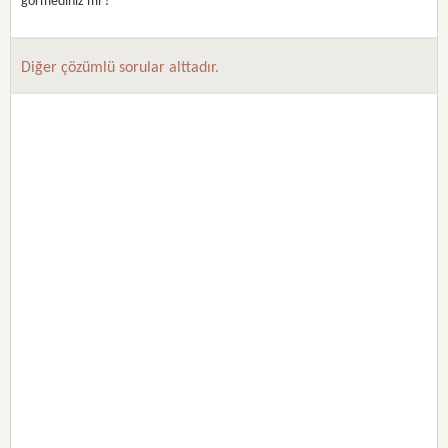
görmediniz mi ?
Diğer çözümlü sorular alttadır.