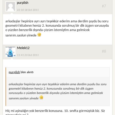
purplish
#7
22:10 18 Oct 2011
arkadaşlar hepinize ayrı ayrı teşekkür ederim ama derdim şuydu bu soru
geometri kitabının henüz 2. konusunda sorulmuş bir dik üçgen sorusuydu
o yüzden benzerlik dışında çözüm istemiştim ama gelmicek
sanırım.saolun yinede
Melek12
#8
11:41 23 Oct 2011
purplish
'den alıntı
arkadaşlar hepinize ayrı ayrı teşekkür ederim ama derdim şuydu bu soru
geometri kitabının henüz 2. konusunda sorulmuş bir dik üçgen
sorusuydu o yüzden benzerlik dışında çözüm istemiştim ama gelmicek
sanırım.saolun yinede
Hiç mi aşinalığın yok benzerlik konusuna. 10. sınıfta görmüştük biz. Siz