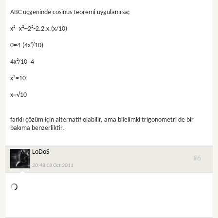
ABC üçgeninde cosinüs teoremi uygulanırsa;
x²=x²+2²-2.2.x.(x/10)
0=4-(4x²/10)
4x²/10=4
x²=10
x=√10
farklı çözüm için alternatif olabilir, ama bilelimki trigonometri de bir
bakıma benzerliktir.
LoDoS
#6
20:48 18 Oct 2011