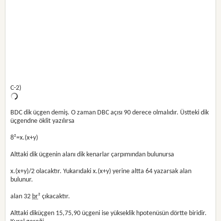
C-2)
BDC dik üçgen demiş. O zaman DBC açısı 90 derece olmalıdır. Üstteki dik
üçgendne öklit yazılırsa
8²=x.(x+y)
Alttaki dik üçgenin alanı dik kenarlar çarpımından bulunursa
x.(x+y)/2 olacaktır. Yukarıdaki x.(x+y) yerine altta 64 yazarsak alan
bulunur.
alan 32
br
² çıkacaktır.
Alttaki diküçgen 15,75,90 üçgeni ise yükseklik hpotenüsün dörtte biridir.