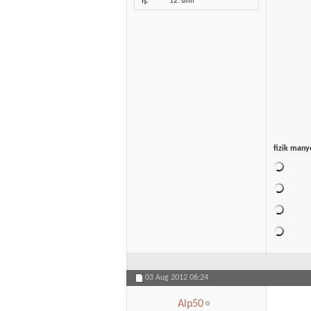
İş
12. sınıf
fizik many
03 Aug 2012
06:24
Alp50