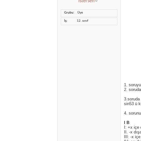
istersen
Grubu
Üye
İş
12. sınıf
1. soruyu
2. soruda
3.soruda 
sin53 ü 
4. sorunu
I
B
I: +x içe
II. -x dış
III: -x iç