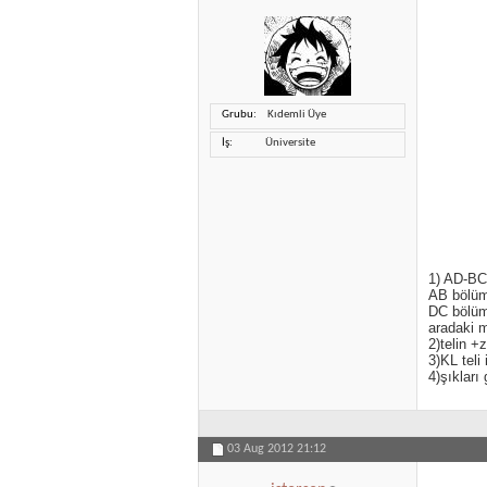
Grubu
Kıdemli Üye
İş
Üniversite
1) AD-BC 
AB bölüm
DC bölüm
aradaki 
2)telin +
3)KL teli
4)şıklar
03 Aug 2012
21:12