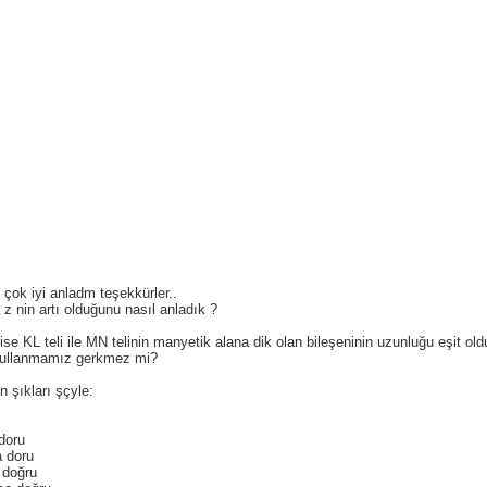
 çok iyi anladm teşekkürler..
 z nin artı olduğunu nasıl anladık ?
ise KL teli ile MN telinin manyetik alana dik olan bileşeninin uzunluğu eşit ol
kullanmamız gerkmez mi?
n şıkları şçyle:
 doru
a doru
e doğru