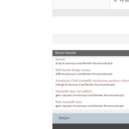
IV: +x dı
Benzer konular
Kuvvet
dcey bu konuyu Lise Dersleri forumunda açtı
fizik kuvvet denge sorusu
diffx bu konuyu Lise Dersleri forumunda açtı
Arkadaşlar Fizik manyetik sorularıma yardımcı olu
hdmgl bu konuyu Lise Dersleri forumunda açtı
Manyetik alan son şekilsiz
genc sayısalcı bu konuyu Lise Dersleri forumunda açtı
fizik manyetik alan
genc sayısalcı bu konuyu Lise Dersleri forumunda açtı
İletişim