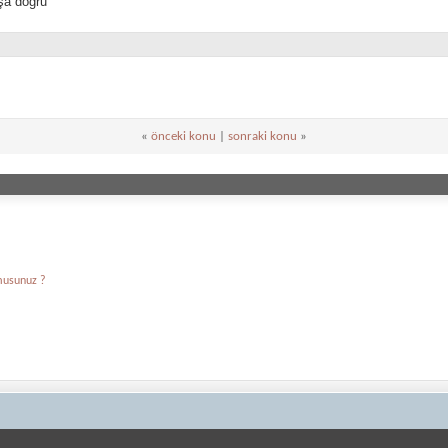
şa doğru
«
önceki konu
|
sonraki konu
»
rmusunuz ?