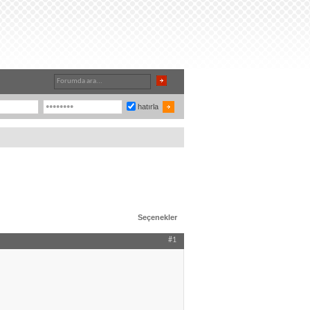
hatırla
Seçenekler
#1