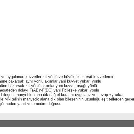
ye uygulanan kuvvetler zıt yönlü ve büyüklükleri eşit kuvvetlerdir
üne bakarsak aynı yönlü akımlar yani kuvvet yukarı yönlü
üne bakarsak zıt yönlü akımlar yani kuvvet aşağı yönlü
mesafeden dolayı F(AB)>F(DC) yani Fbileşke yukarı yönlü
z bileşeni manyetik alana dik sağ el kuralını uygularız ve cevap +y çıkar
 ile MN telinin manyetik alana dik olan bileşeninin uzunluğu eşit tellerden ge
ı görmeden yanıt veremedim doğrusu