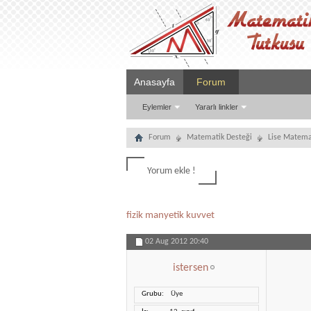
Anasayfa
Forum
Eylemler
Yararlı linkler
Forum
Matematik Desteği
Lise Matema
Yorum ekle !
fizik manyetik kuvvet
02 Aug 2012
20:40
istersen
Grubu
Üye