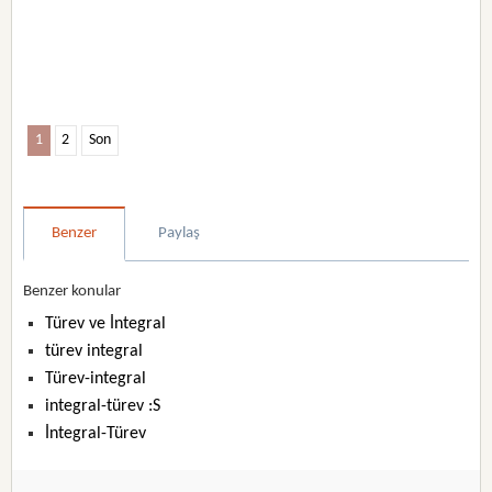
1
2
Son
Benzer
Paylaş
Benzer konular
Türev ve İntegral
türev integral
Türev-integral
integral-türev :S
İntegral-Türev