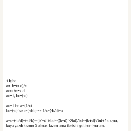
1 için:
ax+b=(x-d)/c
acx+bc=x-d
ac=1, bc=(-d)
ac=1 ise a=(1/c)
bc=(-d) ise c=(-d/b) => 1/c=(-b/d)=a
a+c=(-b/d)+(-d/b)=-(b²+d²)/bd=-((b+d)²-2bd)/bd=
-(b+d)²/bd
+2 oluyor,
koyu yazılı kısmın 0 olması lazım ama ilerisini getiremiyorum.