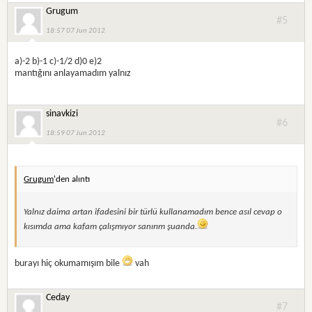
Grugum
#5
18:57 07 Jun 2012
a)-2 b)-1 c)-1/2 d)0 e)2
mantığını anlayamadım yalnız
sinavkizi
#6
18:59 07 Jun 2012
Grugum
'den alıntı
Yalnız daima artan ifadesini bir türlü kullanamadım bence asıl cevap o
kısımda ama kafam çalışmıyor sanırım şuanda.
burayı hiç okumamışım bile
vah
Ceday
#7