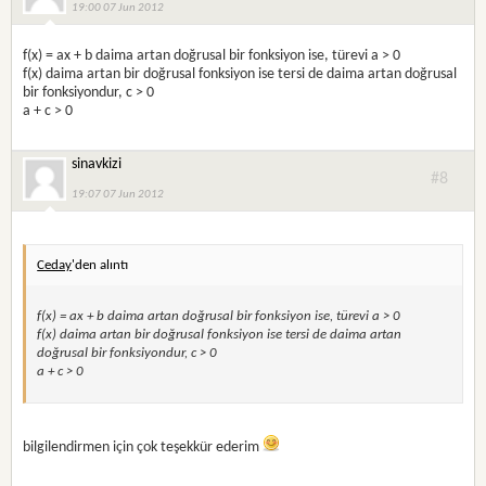
19:00 07 Jun 2012
f(x) = ax + b daima artan doğrusal bir fonksiyon ise, türevi a > 0
f(x) daima artan bir doğrusal fonksiyon ise tersi de daima artan doğrusal
bir fonksiyondur, c > 0
a + c > 0
sinavkizi
#8
19:07 07 Jun 2012
Ceday
'den alıntı
f(x) = ax + b daima artan doğrusal bir fonksiyon ise, türevi a > 0
f(x) daima artan bir doğrusal fonksiyon ise tersi de daima artan
doğrusal bir fonksiyondur, c > 0
a + c > 0
bilgilendirmen için çok teşekkür ederim