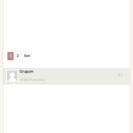
1
2
Son
Grugum
#1
15:03 07 Jun 2012