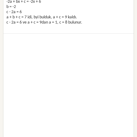
-2a + bx + c = -2x + 6
b = -2
c - 2a = 6
a + b + c = 7 idi, byi bulduk, a + c = 9 kaldı.
c - 2a = 6 ve a + c = 9dan a = 1, c = 8 bulunur.