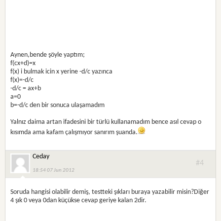
Aynen,bende şöyle yaptım;
f(cx+d)=x
f(x) i bulmak icin x yerine -d/c yazınca
f(x)=-d/c
-d/c = ax+b
a=0
b=-d/c den bir sonuca ulaşamadım
Yalnız daima artan ifadesini bir türlü kullanamadım bence asıl cevap o
kısımda ama kafam çalışmıyor sanırım şuanda.
Ceday
#4
18:54 07 Jun 2012
Soruda hangisi olabilir demiş, testteki şıkları buraya yazabilir misin?Diğer
4 şık 0 veya 0dan küçükse cevap geriye kalan 2dir.