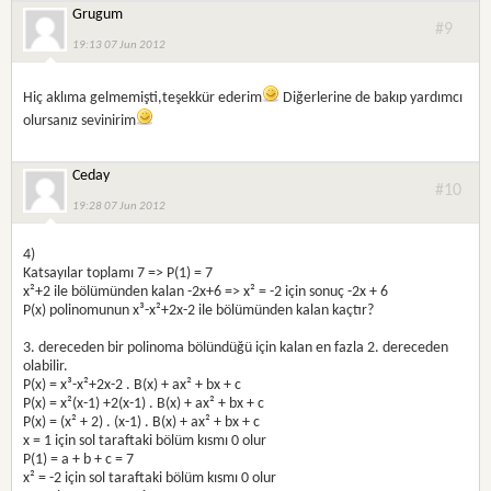
Grugum
#9
19:13 07 Jun 2012
Hiç aklıma gelmemişti,teşekkür ederim
Diğerlerine de bakıp yardımcı
olursanız sevinirim
Ceday
#10
19:28 07 Jun 2012
4)
Katsayılar toplamı 7 => P(1) = 7
x²+2 ile bölümünden kalan -2x+6 => x² = -2 için sonuç -2x + 6
P(x) polinomunun x³-x²+2x-2 ile bölümünden kalan kaçtır?
3. dereceden bir polinoma bölündüğü için kalan en fazla 2. dereceden
olabilir.
P(x) = x³-x²+2x-2 . B(x) + ax² + bx + c
P(x) = x²(x-1) +2(x-1) . B(x) + ax² + bx + c
P(x) = (x² + 2) . (x-1) . B(x) + ax² + bx + c
x = 1 için sol taraftaki bölüm kısmı 0 olur
P(1) = a + b + c = 7
x² = -2 için sol taraftaki bölüm kısmı 0 olur