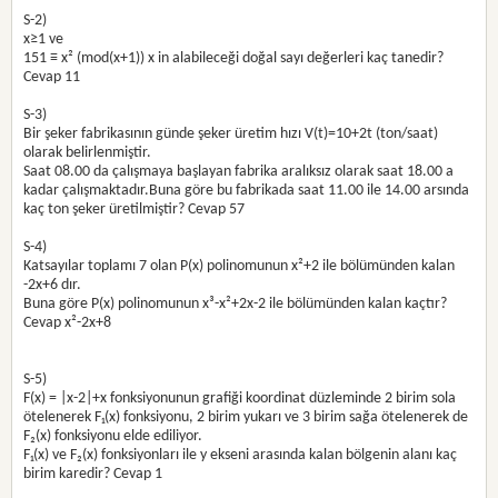
S-2)
x≥1 ve
151 ≡ x² (mod(x+1)) x in alabileceği doğal sayı değerleri kaç tanedir?
Cevap 11
S-3)
Bir şeker fabrikasının günde şeker üretim hızı V(t)=10+2t (ton/saat)
olarak belirlenmiştir.
Saat 08.00 da çalışmaya başlayan fabrika aralıksız olarak saat 18.00 a
kadar çalışmaktadır.Buna göre bu fabrikada saat 11.00 ile 14.00 arsında
kaç ton şeker üretilmiştir? Cevap 57
S-4)
Katsayılar toplamı 7 olan P(x) polinomunun x²+2 ile bölümünden kalan
-2x+6 dır.
Buna göre P(x) polinomunun x³-x²+2x-2 ile bölümünden kalan kaçtır?
Cevap x²-2x+8
S-5)
F(x) = |x-2|+x fonksiyonunun grafiği koordinat düzleminde 2 birim sola
ötelenerek F₁(x) fonksiyonu, 2 birim yukarı ve 3 birim sağa ötelenerek de
F₂(x) fonksiyonu elde ediliyor.
F₁(x) ve F₂(x) fonksiyonları ile y ekseni arasında kalan bölgenin alanı kaç
birim karedir? Cevap 1