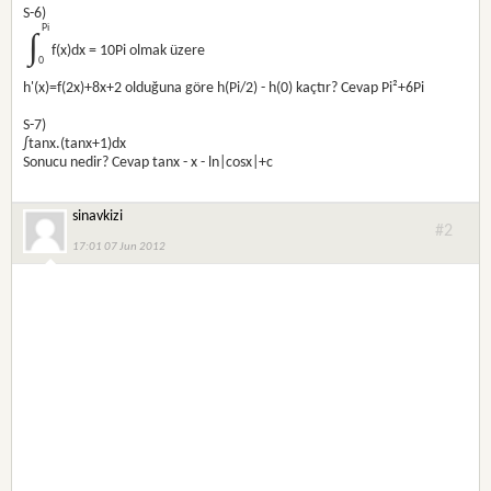
S-6)
∫
Pi
f(x)dx = 10Pi olmak üzere
0
h'(x)=f(2x)+8x+2 olduğuna göre h(Pi/2) - h(0) kaçtır? Cevap Pi²+6Pi
S-7)
∫tanx.(tanx+1)dx
Sonucu nedir? Cevap tanx - x - ln|cosx|+c
sinavkizi
#2
17:01 07 Jun 2012