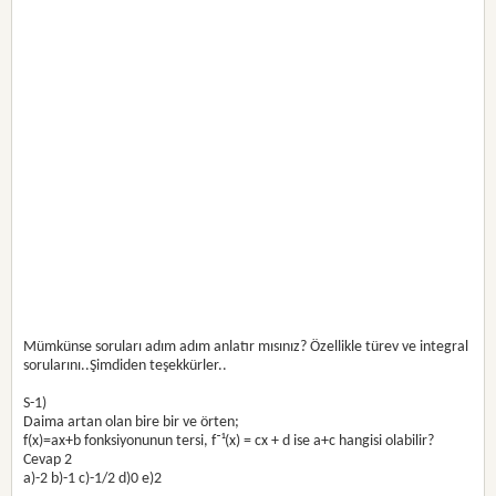
Mümkünse soruları adım adım anlatır mısınız? Özellikle türev ve integral
sorularını..Şimdiden teşekkürler..
S-1)
Daima artan olan bire bir ve örten;
f(x)=ax+b fonksiyonunun tersi, f⁻¹(x) = cx + d ise a+c hangisi olabilir?
Cevap 2
a)-2 b)-1 c)-1/2 d)0 e)2