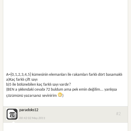
A={0,1,2,3,4,5} kümesinin elemanları ile rakamları farklı dört basamaklı
a)Kaç farklı çift sayı
b)5 ile bölünebilen kaç farklı sayı vardır?
(BEN a şıkkındaki cevabı 72 buldum ama pek emin değilim... yanlışsa
çözümünü yazarsanız sevinirim
)
paradoks12
#2
00:42 02 May 2011