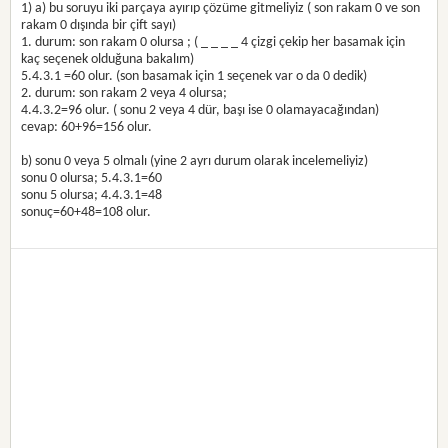
1) a) bu soruyu iki parçaya ayırıp çözüme gitmeliyiz ( son rakam 0 ve son
rakam 0 dışında bir çift sayı)
1. durum: son rakam 0 olursa ; ( _ _ _ _ 4 çizgi çekip her basamak için
kaç seçenek olduğuna bakalım)
5.4.3.1 =60 olur. (son basamak için 1 seçenek var o da 0 dedik)
2. durum: son rakam 2 veya 4 olursa;
4.4.3.2=96 olur. ( sonu 2 veya 4 dür, başı ise 0 olamayacağından)
cevap: 60+96=156 olur.
b) sonu 0 veya 5 olmalı (yine 2 ayrı durum olarak incelemeliyiz)
sonu 0 olursa; 5.4.3.1=60
sonu 5 olursa; 4.4.3.1=48
sonuç=60+48=108 olur.