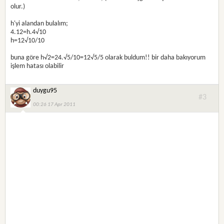
olur.)
h'yi alandan bulalım;
4.12=h.4√10
h=12√10/10
buna göre h√2=24.√5/10=12√5/5 olarak buldum!! bir daha bakıyorum
işlem hatası olabilir
duygu95
#3
00:26 17 Apr 2011