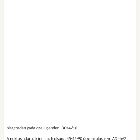
pisagordan yada özel üçenden; BC=4√10
A noktasından dik inelim; h olsun; (45-45-90 üçgeni oluşur ve AD=h√2