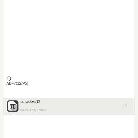
AD=?(12/√5)
paradoks12
#2
00:24 17 Apr 2011