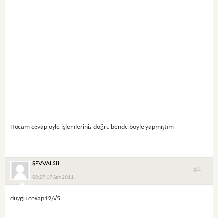
Hocam cevap öyle işlemleriniz doğru bende böyle yapmıştım
ŞEVVAL58
#4
00:27 17 Apr 2011
duygu cevap12/√5