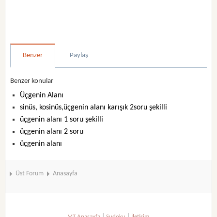
Benzer
Paylaş
Benzer konular
Üçgenin Alanı
sinüs, kosinüs,üçgenin alanı karışık 2soru şekilli
üçgenin alanı 1 soru şekilli
üçgenin alanı 2 soru
üçgenin alanı
Üst Forum
Anasayfa
|
|
MT Anasayfa
Sudoku
İletişim