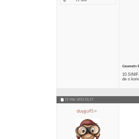
İş
11. sınıf
Geometrı k
10.SINIF
de o konu
11 Mar 2013
21:17
duygu95