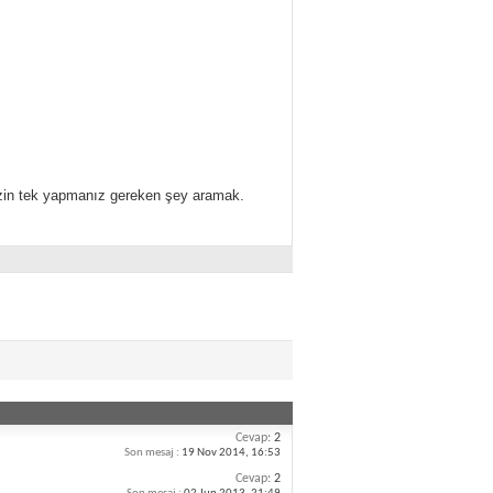
izin tek yapmanız gereken şey aramak.
Cevap:
2
Son mesaj :
19 Nov 2014,
16:53
Cevap:
2