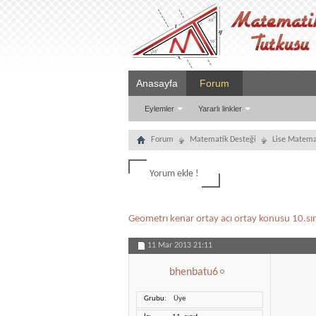
Anasayfa
Forum
Eylemler
Yararlı linkler
Forum
Matematik Desteği
Lise Matema
Yorum ekle !
Geometrı kenar ortay acı ortay konusu 10.sın
11 Mar 2013
21:11
bhenbatu6
Grubu
Üye