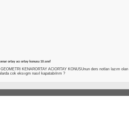
enar ortay acı ortay konusu 10.sınıf
 GEOMETRI KENARORTAY ACIORTAY KONUSUnun ders notları lazım olan bırı
larda cok eksııgm nasıl kapatabılrım ?