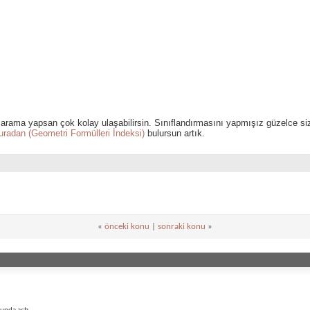
arama yapsan çok kolay ulaşabilirsin. Sınıflandırmasını yapmışız güzelce s
uradan (Geometri Formülleri İndeksi)
bulursun artık.
«
önceki konu
|
sonraki konu
»