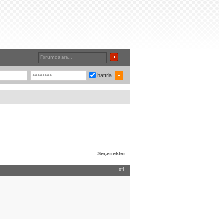
hatırla
Seçenekler
#1