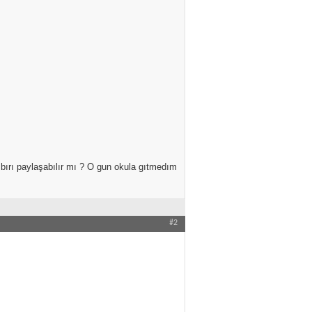
 paylaşabılır mı ? O gun okula gıtmedım
#2