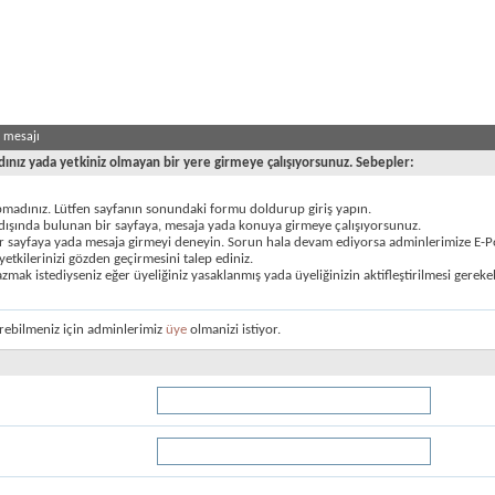
e mesajı
dınız yada yetkiniz olmayan bir yere girmeye çalışıyorsunuz. Sebepler:
pmadınız. Lütfen sayfanın sonundaki formu doldurup giriş yapın.
 dışında bulunan bir sayfaya, mesaja yada konuya girmeye çalışıyorsunuz.
r sayfaya yada mesaja girmeyi deneyin. Sorun hala devam ediyorsa adminlerimize E-P
yetkilerinizi gözden geçirmesini talep ediniz.
zmak istediyseniz eğer üyeliğiniz yasaklanmış yada üyeliğinizin aktifleştirilmesi gerekeb
rebilmeniz için adminlerimiz
üye
olmanizi istiyor.