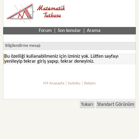
Forum
|
Son konular
|
Arama
Bilgilendirme mesajı
Bu özelliği kullanabilmeniz için izniniz yok. Lütfen sayfayı
yenileyip tekrar giriş yapıp, tekrar deneyiniz.
|
|
MT Anasayfa
Sudoku
İletişim
Yukarı
Standart Görünüm