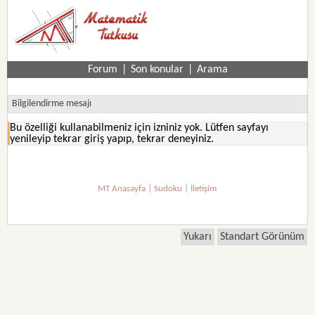
Forum
|
Son konular
|
Arama
Bilgilendirme mesajı
Bu özelliği kullanabilmeniz için izniniz yok. Lütfen sayfayı
yenileyip tekrar giriş yapıp, tekrar deneyiniz.
|
|
MT Anasayfa
Sudoku
İletişim
Yukarı
Standart Görünüm