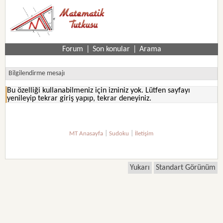
Forum
|
Son konular
|
Arama
Bilgilendirme mesajı
Bu özelliği kullanabilmeniz için izniniz yok. Lütfen sayfayı
yenileyip tekrar giriş yapıp, tekrar deneyiniz.
|
|
MT Anasayfa
Sudoku
İletişim
Yukarı
Standart Görünüm