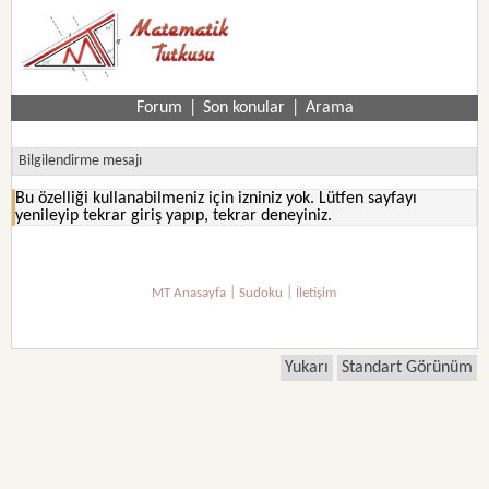
Forum
|
Son konular
|
Arama
Bilgilendirme mesajı
Bu özelliği kullanabilmeniz için izniniz yok. Lütfen sayfayı
yenileyip tekrar giriş yapıp, tekrar deneyiniz.
|
|
MT Anasayfa
Sudoku
İletişim
Yukarı
Standart Görünüm