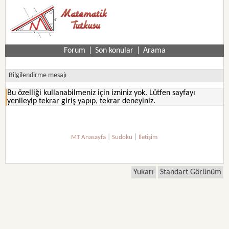
Forum
|
Son konular
|
Arama
Bilgilendirme mesajı
Bu özelliği kullanabilmeniz için izniniz yok. Lütfen sayfayı
yenileyip tekrar giriş yapıp, tekrar deneyiniz.
|
|
MT Anasayfa
Sudoku
İletişim
Yukarı
Standart Görünüm