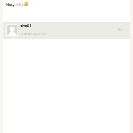
Hoşgeldin
rdvn01
#3
00:36 07 Jan 2014