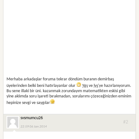
Merhaba arkadaşlar foruma tekrar döndüm buranın demirbaş
üyelerinden belki beni hatırlayanlar olur
Ygs
ve
lys
'ye hazırlanıyorum.
Bu sene illaki bir üni. kazanmak zorundayım matematikten eskisi gibi
yine aklımda soru işareti bırakmadan, sorularımı çözeceğinizden eminim
hepinize sevgi ve saygılar
svsmumcu26
#2
22:59 06 Jan 2014