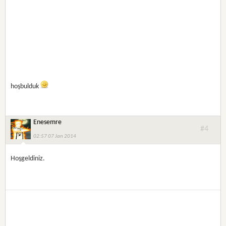
hoşbulduk
Enesemre
#4
02:57 07 Jan 2014
Hoşgeldiniz.