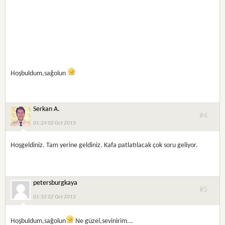
Hoşbuldum,sağolun
Serkan A.
#4
01:24 02 Oct 2013
Hoşgeldiniz. Tam yerine geldiniz. Kafa patlatılacak çok soru geliyor.
petersburgkaya
#5
01:32 02 Oct 2013
Hoşbuldum,sağolun
Ne güzel,sevinirim...