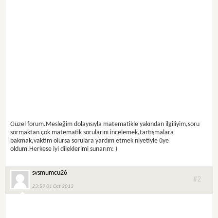
Güzel forum.Mesleğim dolayısıyla matematikle yakından ilgiliyim,soru
sormaktan çok matematik sorularını incelemek,tartışmalara
bakmak,vaktim olursa sorulara yardım etmek niyetiyle üye
oldum.Herkese iyi dileklerimi sunarım: )
svsmumcu26
#2
23:59 01 Oct 2013