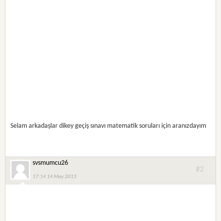
Selam arkadaşlar dikey geçiş sınavı matematik soruları için aranızdayım
svsmumcu26
#2
17:14 14 May 2013