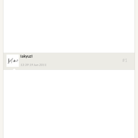
IakyuzI
#1
13:39 19 Jun 2011