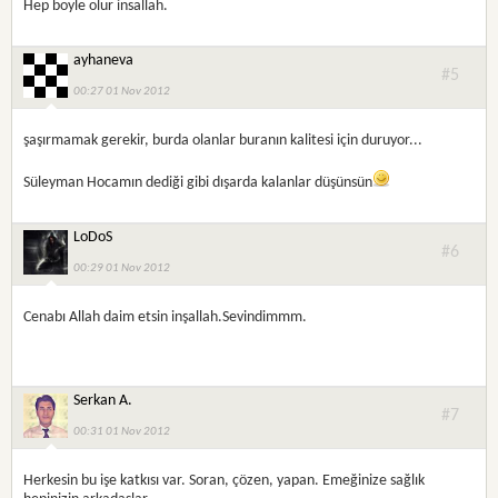
Hep boyle olur insallah.
ayhaneva
#5
00:27 01 Nov 2012
şaşırmamak gerekir, burda olanlar buranın kalitesi için duruyor...
Süleyman Hocamın dediği gibi dışarda kalanlar düşünsün
LoDoS
#6
00:29 01 Nov 2012
Cenabı Allah daim etsin inşallah.Sevindimmm.
Serkan A.
#7
00:31 01 Nov 2012
Herkesin bu işe katkısı var. Soran, çözen, yapan. Emeğinize sağlık