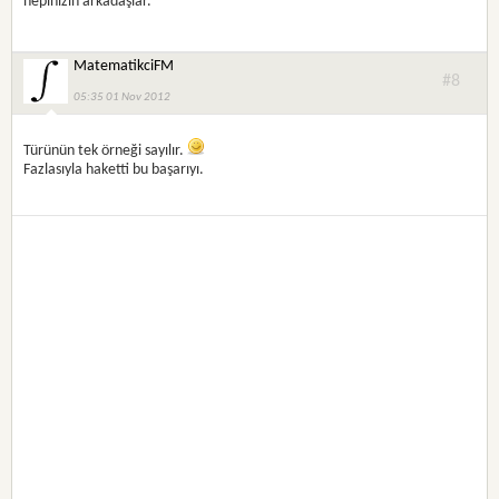
hepinizin arkadaşlar.
MatematikciFM
#8
05:35 01 Nov 2012
Türünün tek örneği sayılır.
Fazlasıyla haketti bu başarıyı.