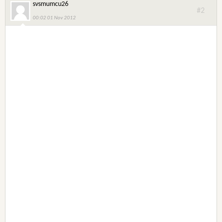
svsmumcu26
#2
00:02 01 Nov 2012