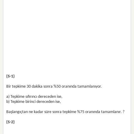
{S-1}
Bir tepkime 30 dakika sonra %50 oranında tamamlanıyor.
a) Tepkime sıfırıncı dereceden ise,
b) Tepkime birinci dereceden ise,
Başlangıçtan ne kadar süre sonra tepkime %75 oranında tamamlanır. ?
{S-2}