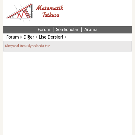
Forum
|
Son konular
|
Arama
Forum
Diğer
Lise Dersleri
Kimyasal Reaksiyonlarda Hız