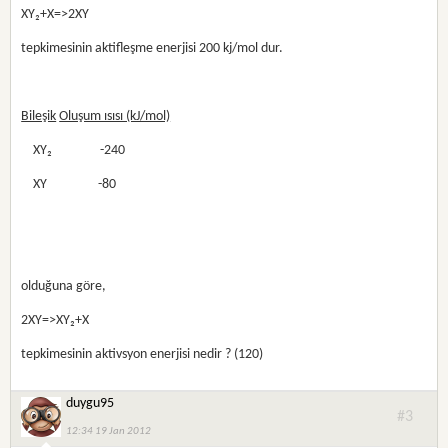
XY₂+X=>2XY
tepkimesinin aktifleşme enerjisi 200 kj/mol dur.
Bileşik
Oluşum ısısı (kJ/mol)
    XY₂                -240
    XY                 -80
olduğuna göre,
2XY=>XY₂+X
tepkimesinin aktivsyon enerjisi nedir ? (120)
duygu95
#3
12:34 19 Jan 2012