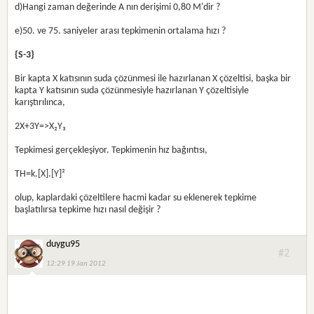
d)Hangi zaman değerinde A nın derişimi 0,80 M'dir ?
e)50. ve 75. saniyeler arası tepkimenin ortalama hızı ?
{S-3}
Bir kapta X katısının suda çözünmesi ile hazırlanan X çözeltisi, başka bir
kapta Y katısının suda çözünmesiyle hazırlanan Y çözeltisiyle
karıştırılınca,
2X+3Y=>X₂Y₃
Tepkimesi gerçekleşiyor. Tepkimenin hız bağıntısı,
TH=k.[X].[Y]²
olup, kaplardaki çözeltilere hacmi kadar su eklenerek tepkime
başlatılırsa tepkime hızı nasıl değişir ?
duygu95
#2
12:29 19 Jan 2012