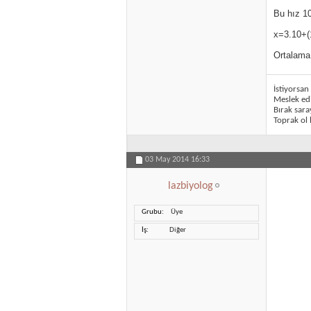
Bu hız 10
x=3.10+(1
Ortalama 
İstiyorsa
Meslek ed
Bırak sar
Toprak ol 
03 May 2014
16:33
lazbiyolog
Grubu
Üye
İş
Diğer