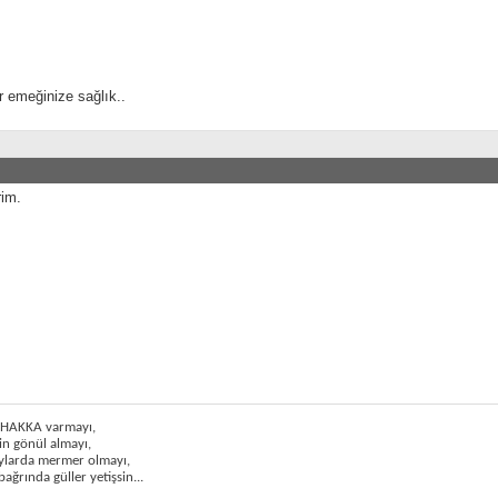
r emeğinize sağlık..
rim.
n HAKKA varmayı,
in gönül almayı,
aylarda mermer olmayı,
bağrında güller yetişsin...