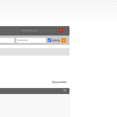
hatırla
Seçenekler
#1