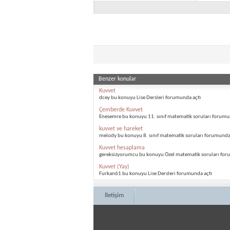
Benzer konular
Kuvvet
dcey bu konuyu Lise Dersleri forumunda açtı
Çemberde Kuvvet
Enesemre bu konuyu 11. sınıf matematik soruları forumu
kuvvet ve hareket
melody bu konuyu 8. sınıf matematik soruları forumunda
Kuvvet hesaplama
gereksizyorumcu bu konuyu Özel matematik soruları for
Kuvvet (Yay)
Furkan61 bu konuyu Lise Dersleri forumunda açtı
İletişim