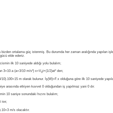
a bizden ortalama güç istenmiş. Bu durumda her zaman aralığında yapılan işl
gücü elde ederiz.
 cismin ilk 10 saniyede aldığı yolu bulalım;
n 3=10.a (a=3/10 m/s²) x=V
t+(1/2)at² den;
0
3/10).100=15 m olarak bulunur. İş(W)=F.x olduğuna göre ilk 10 saniyede yapıla
iye arasında etkiyen kuvvet 0 olduğundan iş yapılmaz yani 0 dır.
min 10 saniye sonundaki hızını bulalım;
t ise;
).10=3 m/s olacaktır.