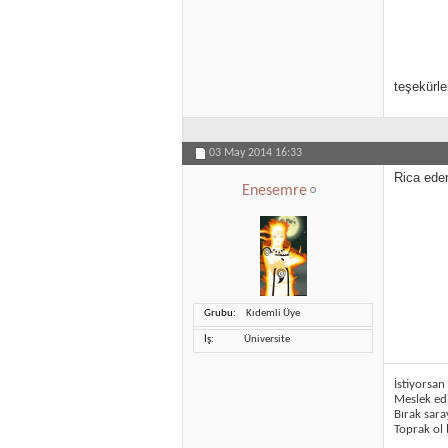
teşekürle
03 May 2014
16:33
Rica ede
Enesemre
Grubu
Kıdemli Üye
İş
Üniversite
İstiyorsa
Meslek ed
Bırak sar
Toprak ol 