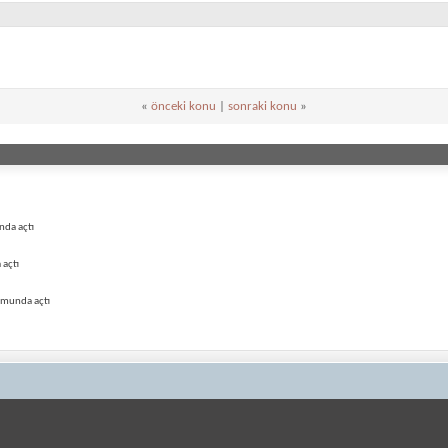
«
önceki konu
|
sonraki konu
»
nda açtı
 açtı
umunda açtı