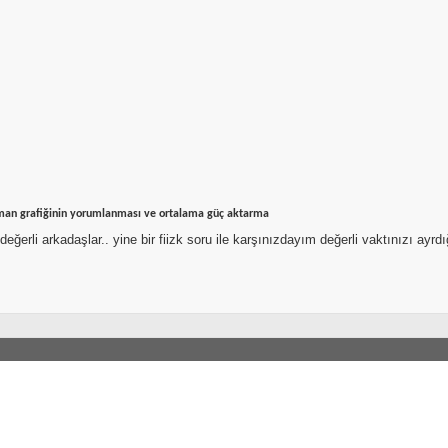
an grafiğinin yorumlanması ve ortalama güç aktarma
eğerli arkadaşlar.. yine bir fiizk soru ile karşınızdayım değerli vaktınızı ayrd