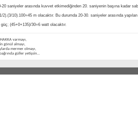
-20 saniyeler arasında kuvvet etkimediğinden 20. saniyenin başına kadar sabit
/2).(3/10).100=45 m olacaktır. Bu durumda 20-30. saniyeler arasında yapılan 
güç; (45+0+135)/30=6 watt olacaktır.
n HAKKA varmayı,
in gönül almayı,
aylarda mermer olmayı,
bağrında güller yetişsin...