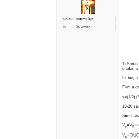
Grubu
Kıdemli Üye
İş
Üniversite
1) Sorud
ortalama 
İlk başta
F=m.a da
x=(1/2).(
10-20 san
Şimdi cis
V
=V
+a
s
0
V
=(3/10
s