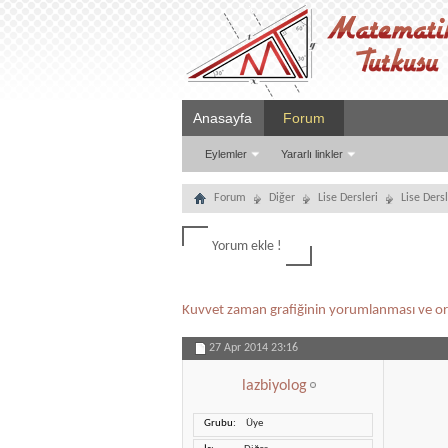
Anasayfa
Forum
Eylemler
Yararlı linkler
Forum
Diğer
Lise Dersleri
Lise Ders
Yorum ekle !
Kuvvet zaman grafiğinin yorumlanması ve o
27 Apr 2014
23:16
lazbiyolog
Grubu
Üye