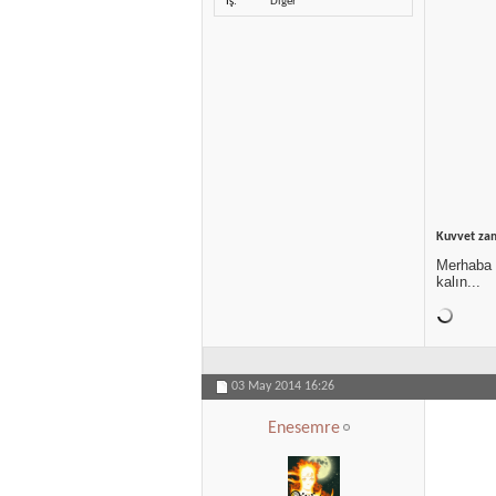
İş
Diğer
Kuvvet zam
Merhaba d
kalın...
03 May 2014
16:26
Enesemre