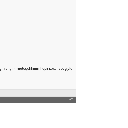
ığınız içim müteşekkirim hepinize... sevgiyle
#2