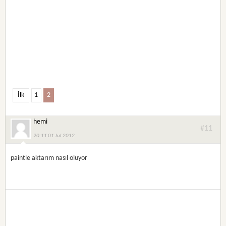
İlk
1
2
hemi
#11
20:11 01 Jul 2012
paintle aktarım nasıl oluyor