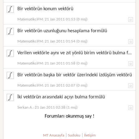
Bir vektörün konum vektörü
MatematikciFM: 21 Jan 2011 01:53 (0 msj)
Bir vektörün uzunluğunu hesaplama formülü
MatematikciFM: 21 Jan 2011 01:54 (0 msj)
Verilen vektörle aynı ve zıt yönlü birim vektörü bulma formülü
MatematikciFM: 21 Jan 2011 01:58 (0 msj)
Bir vektörün başka bir vektör üzerindeki izdüşüm vektörü
MatematikciFM: 21 Jan 2011 02:07 (0 msj)
İki vektörün arasındaki açıyı bulma formülü
Serkan A.: 21 Jan 2011 02:38 (1 msj)
Forumları okunmuş say !
|
|
MT Anasayfa
Sudoku
İletişim