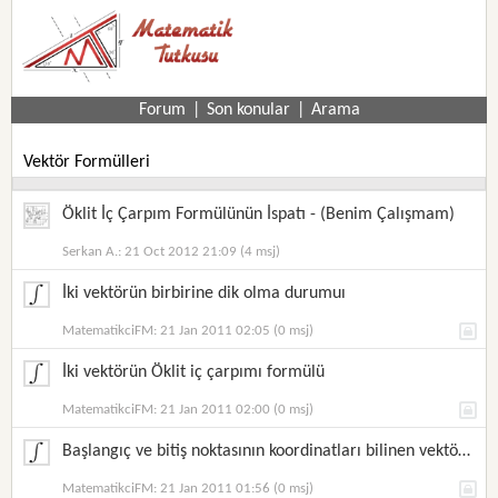
Forum
|
Son konular
|
Arama
Vektör Formülleri
Öklit İç Çarpım Formülünün İspatı - (Benim Çalışmam)
Serkan A.: 21 Oct 2012 21:09 (4 msj)
İki vektörün birbirine dik olma durumuı
MatematikciFM: 21 Jan 2011 02:05 (0 msj)
İki vektörün Öklit iç çarpımı formülü
MatematikciFM: 21 Jan 2011 02:00 (0 msj)
Başlangıç ve bitiş noktasının koordinatları bilinen vektörün uzunluğunu bulma formülü
MatematikciFM: 21 Jan 2011 01:56 (0 msj)